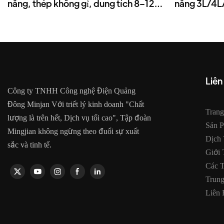
năng, thép không gỉ, dung tích 8–12
năng 3L/4L/
lít, công suất 1300–1600W
công suất 
Liên
Công ty TNHH Công nghệ Điện Quảng
Đông Minjan Với triết lý kinh doanh "Chất
Tran
lượng là trên hết, Dịch vụ tối cao", Tập đoàn
Sản 
Mingjian không ngừng theo đuổi sự xuất
Dịch
sắc và tinh tế.
Giới 
Các 
Trun
Liên 