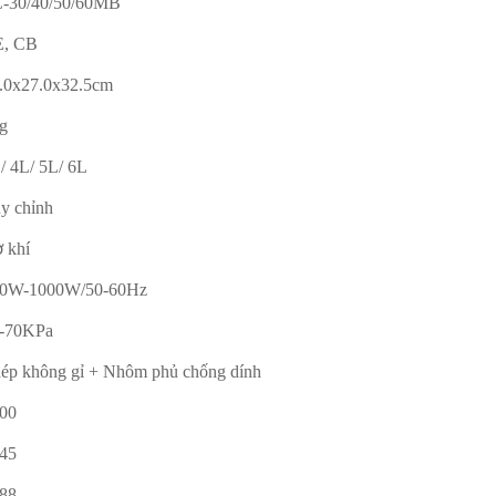
-30/40/50/60MB
, CB
.0x27.0x32.5cm
g
/ 4L/ 5L/ 6L
y chỉnh
 khí
0W-1000W/50-60Hz
-70KPa
ép không gỉ + Nhôm phủ chống dính
00
45
88