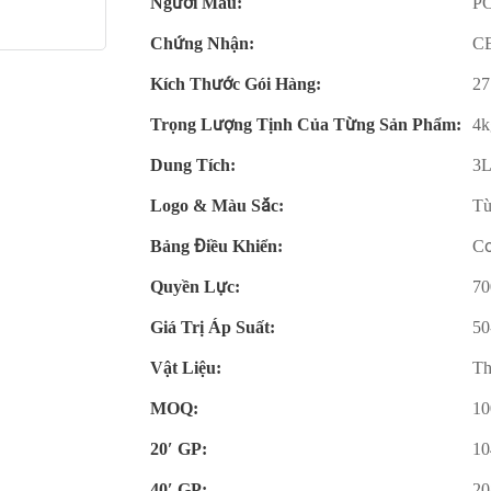
Người Mẫu:
PC
Chứng Nhận:
CE
Kích Thước Gói Hàng:
27
Trọng Lượng Tịnh Của Từng Sản Phẩm:
4k
Dung Tích:
3L
Logo & Màu Sắc:
Tù
Bảng Điều Khiển:
Cơ
Quyền Lực:
70
Giá Trị Áp Suất:
50
Vật Liệu:
Th
MOQ:
10
20′ GP:
10
40′ GP:
20