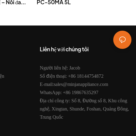
– Nồi đa
PC-50MA 5L
Liên hệ với chúng tôi
Người liên hệ: Jacob
ện
Số điện thoại: +86 18144754872
E-mail:sales@minjanappliance.com
WhatsApp: +86 19867635297
Địa chỉ công ty: Số 8, Đường số 8, Khu công
nghệ, Xingtan, Shunde, Foshan, Quảng Đông,
Trung Quốc