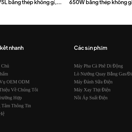
5L bằng thép không gỉ,
650W bằng thép không gỉ 
700-900W.
năng tích hợp hẹn giờ.
 kết nhanh
Các sản phẩm
g Chủ
Máy Pha Cà Phê Di Động
Phẩm
Lò Nướng Quay Bằng Gas/đi
 Vụ OEM ODM
Máy Đánh Sữa Điện
Thiệu Về Chúng Tôi
Máy Xay Thịt Điện
Trường Hợp
Nồi Áp Suất Điện
g Tâm Thông Tin
Hệ