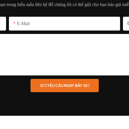
 bạn trong biểu mẫu liên hệ để chúng tôi có thể gửi cho bạn báo giá miễ
E-Mail
GỬI YÊU CẦU NGAY BÂY GIỜ