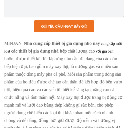
GỬI YÊU CẦU NGAY BÂY GIỜ
MINJAN
Nhà cung cấp thiết bị gia dụng nhỏ này
cung cấp một
các thiết bị gia dụng nhà bếp
chất lượng cao
loạt
với giá bán
buôn, được thiết kế để đáp ứng nhu cầu đa dạng của các căn
bếp hiện đại, bao gồm máy xay thịt, lò nướng gas và nhiều sản
phẩm thuộc dòng máy pha cà phê. Mỗi sản phẩm trong dòng sản
phẩm của họ đều được chế tạo cẩn thận để kết hợp độ bền vượt
trội, hiệu quả cao và các yếu tố thiết kế sáng tạo, nâng cao cả
chức năng và tính thẩm mỹ. Máy xay thịt được trang bị động cơ
mạnh mẽ và lưỡi dao bằng thép không gỉ sắc bén, cho phép
người dùng chế biến các loại thịt khác nhau một cách nhanh
chóng và dễ dàng, đồng thời giữ được độ mềm và hương vị