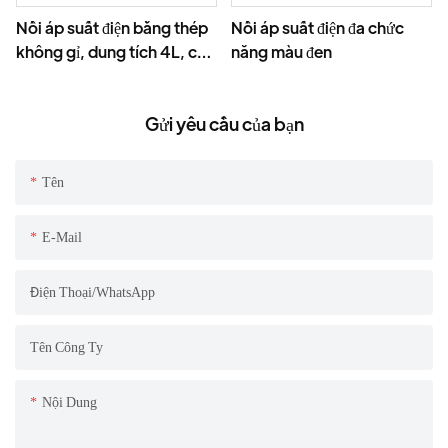
Nồi áp suất điện bằng thép
Nồi áp suất điện đa chức
không gỉ, dung tích 4L, có
năng màu đen
màn hình hiển thị kỹ thuật
số và lòng nồi chống dính,
Gửi yêu cầu của bạn
công suất 800W.
Tên
E-Mail
Điện Thoại/WhatsApp
Tên Công Ty
Nội Dung