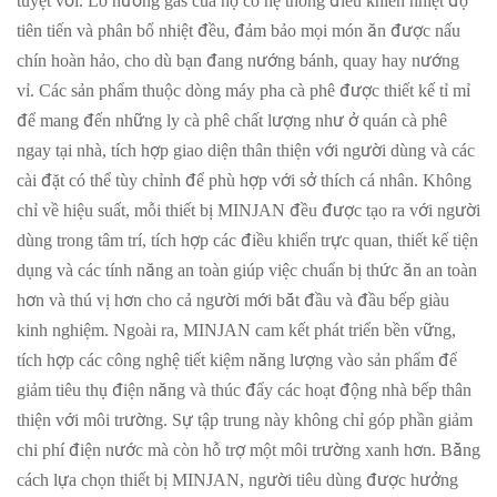
tuyệt vời. Lò nướng gas của họ có hệ thống điều khiển nhiệt độ
tiên tiến và phân bổ nhiệt đều, đảm bảo mọi món ăn được nấu
chín hoàn hảo, cho dù bạn đang nướng bánh, quay hay nướng
vỉ. Các sản phẩm thuộc dòng máy pha cà phê được thiết kế tỉ mỉ
để mang đến những ly cà phê chất lượng như ở quán cà phê
ngay tại nhà, tích hợp giao diện thân thiện với người dùng và các
cài đặt có thể tùy chỉnh để phù hợp với sở thích cá nhân. Không
chỉ về hiệu suất, mỗi thiết bị MINJAN đều được tạo ra với người
dùng trong tâm trí, tích hợp các điều khiển trực quan, thiết kế tiện
dụng và các tính năng an toàn giúp việc chuẩn bị thức ăn an toàn
hơn và thú vị hơn cho cả người mới bắt đầu và đầu bếp giàu
kinh nghiệm. Ngoài ra, MINJAN cam kết phát triển bền vững,
tích hợp các công nghệ tiết kiệm năng lượng vào sản phẩm để
giảm tiêu thụ điện năng và thúc đẩy các hoạt động nhà bếp thân
thiện với môi trường. Sự tập trung này không chỉ góp phần giảm
chi phí điện nước mà còn hỗ trợ một môi trường xanh hơn. Bằng
cách lựa chọn thiết bị MINJAN, người tiêu dùng được hưởng