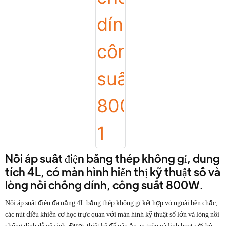
Nồi áp suất điện bằng thép không gỉ, dung
tích 4L, có màn hình hiển thị kỹ thuật số và
lòng nồi chống dính, công suất 800W.
Nồi áp suất điện đa năng 4L bằng thép không gỉ kết hợp vỏ ngoài bền chắc,
các nút điều khiển cơ học trực quan với màn hình kỹ thuật số lớn và lòng nồi