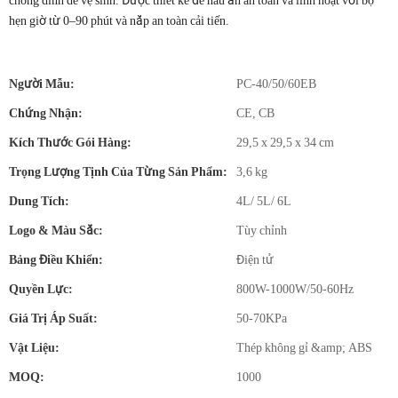
chống dính dễ vệ sinh. Được thiết kế để nấu ăn an toàn và linh hoạt với bộ
hẹn giờ từ 0–90 phút và nắp an toàn cải tiến.
Người Mẫu:
PC-40/50/60EB
Chứng Nhận:
CE, CB
Kích Thước Gói Hàng:
29,5 x 29,5 x 34 cm
Trọng Lượng Tịnh Của Từng Sản Phẩm:
3,6 kg
Dung Tích:
4L/ 5L/ 6L
Logo & Màu Sắc:
Tùy chỉnh
Bảng Điều Khiển:
Điện tử
Quyền Lực:
800W-1000W/50-60Hz
Giá Trị Áp Suất:
50-70KPa
Vật Liệu:
Thép không gỉ &amp; ABS
MOQ:
1000