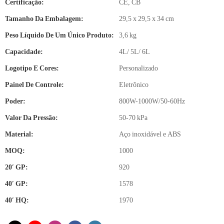
Certificação:
CE, CB
Tamanho Da Embalagem:
29,5 x 29,5 x 34 cm
Peso Líquido De Um Único Produto:
3,6 kg
Capacidade:
4L/ 5L/ 6L
Logotipo E Cores:
Personalizado
Painel De Controle:
Eletrônico
Poder:
800W-1000W/50-60Hz
Valor Da Pressão:
50-70 kPa
Material:
Aço inoxidável e ABS
MOQ:
1000
20′ GP:
920
40′ GP:
1578
40′ HQ:
1970