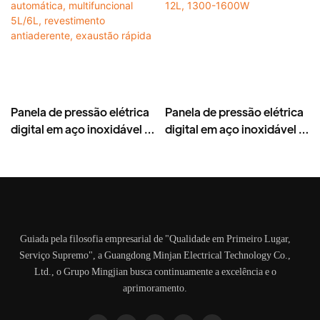
Panela de pressão elétrica
Panela de pressão elétrica
digital em aço inoxidável –
digital em aço inoxidável –
Panela de pressão elétrica
Automática,
automática, multifuncional
multifuncional, 8-12L,
5L/6L, revestimento
1300-1600W
antiaderente, exaustão
rápida
Guiada pela filosofia empresarial de "Qualidade em Primeiro Lugar,
Serviço Supremo", a Guangdong Minjan Electrical Technology Co.,
Ltd., o Grupo Mingjian busca continuamente a excelência e o
aprimoramento.