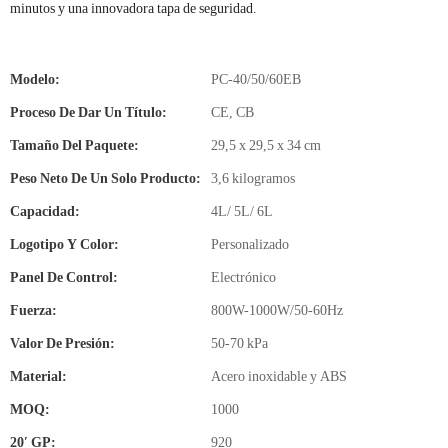
minutos y una innovadora tapa de seguridad.
Modelo:
PC-40/50/60EB
Proceso De Dar Un Título:
CE, CB
Tamaño Del Paquete:
29,5 x 29,5 x 34 cm
Peso Neto De Un Solo Producto:
3,6 kilogramos
Capacidad:
4L/ 5L/ 6L
Logotipo Y Color:
Personalizado
Panel De Control:
Electrónico
Fuerza:
800W-1000W/50-60Hz
Valor De Presión:
50-70 kPa
Material:
Acero inoxidable y ABS
MOQ:
1000
20′ GP:
920