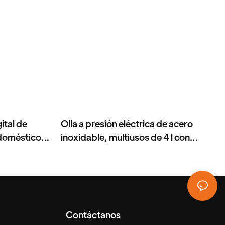
gital de
Olla a presión eléctrica de acero
odoméstico
inoxidable, multiusos de 4 l con
para uso
pantalla digital y olla antiadherente,
800 W
Contáctanos