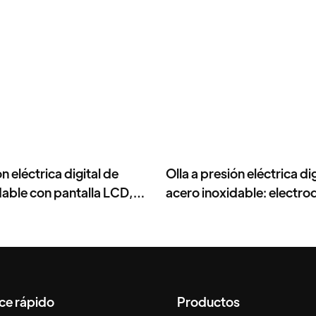
ón eléctrica digital de
Olla a presión eléctrica di
dable con pantalla LCD,
acero inoxidable: electr
automática 12 en 1.
de cocina multifuncional 
doméstico y comercial.
ce rápido
Productos