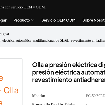
cocina con servicio OEM y ODM.
gar
Producto
Servicio OEM ODM
Sobre Nosot
digital
ión eléctrica automática, multifuncional de 5L/6L, revestimiento antiadhe
Olla a presión eléctrica di
presión eléctrica automát
revestimiento antiadhere
Modelo:
PC-50/60E
Proceso De Dar Un Título:
/