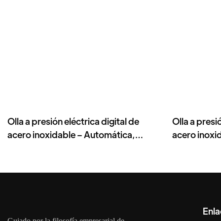
Olla a presión eléctrica digital de
Olla a presi
acero inoxidable – Automática,
acero inoxi
multifuncional, 8-12 L, 1300-1600 W
multicocina 
Enla
Guiado por la filosofía empresarial de