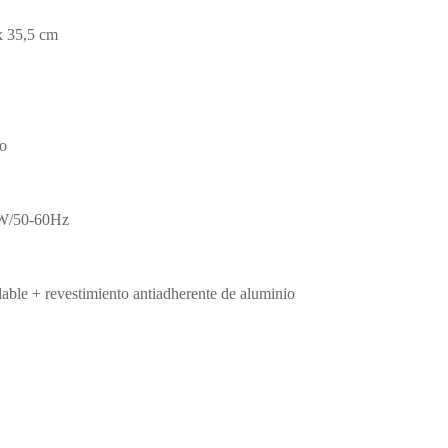
x 35,5 cm
do
W/50-60Hz
able + revestimiento antiadherente de aluminio