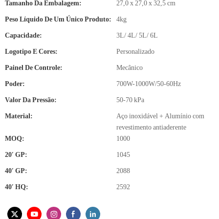
Tamanho Da Embalagem:
27,0 x 27,0 x 32,5 cm
Peso Líquido De Um Único Produto:
4kg
Capacidade:
3L/ 4L/ 5L/ 6L
Logotipo E Cores:
Personalizado
Painel De Controle:
Mecânico
Poder:
700W-1000W/50-60Hz
Valor Da Pressão:
50-70 kPa
Material:
Aço inoxidável + Alumínio com
revestimento antiaderente
MOQ:
1000
20′ GP:
1045
40′ GP:
2088
40′ HQ:
2592