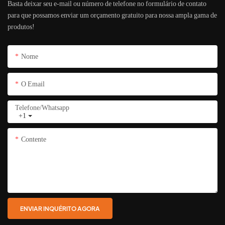
Basta deixar seu e-mail ou número de telefone no formulário de contato
para que possamos enviar um orçamento gratuito para nossa ampla gama de
produtos!
Nome
O Email
Telefone/whatsapp
+1
Contente
ENVIAR INQUÉRITO AGORA