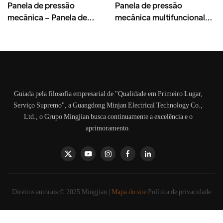
Panela de pressão
Panela de pressão
mecânica – Panela de
mecânica multifuncional
pressão multifuncional,
3L/4L/5L em aço
aço inoxidável, 3–6L,
inoxidável 700-900W -
700–1000W
Fornecedor
Guiada pela filosofia empresarial de "Qualidade em Primeiro Lugar,
Serviço Supremo", a Guangdong Minjan Electrical Technology Co.,
Ltd., o Grupo Mingjian busca continuamente a excelência e o
aprimoramento.
Direitos autorais © 2025 Mingjian |
Mapa do site
Política de privacidade