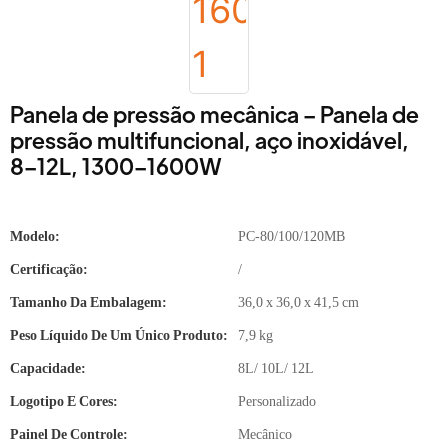
Panela de pressão mecânica – Panela de
pressão multifuncional, aço inoxidável,
8–12L, 1300–1600W
Modelo:
PC-80/100/120MB
Certificação:
/
Tamanho Da Embalagem:
36,0 x 36,0 x 41,5 cm
Peso Líquido De Um Único Produto:
7,9 kg
Capacidade:
8L/ 10L/ 12L
Logotipo E Cores:
Personalizado
Painel De Controle:
Mecânico