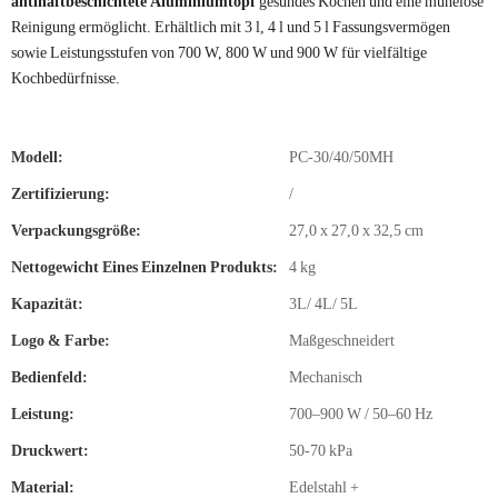
antihaftbeschichtete Aluminiumtopf
gesundes Kochen und eine mühelose
Reinigung ermöglicht. Erhältlich mit 3 l, 4 l und 5 l Fassungsvermögen
sowie Leistungsstufen von 700 W, 800 W und 900 W für vielfältige
Kochbedürfnisse.
Modell:
PC-30/40/50MH
Zertifizierung:
/
Verpackungsgröße:
27,0 x 27,0 x 32,5 cm
Nettogewicht Eines Einzelnen Produkts:
4 kg
Kapazität:
3L/ 4L/ 5L
Logo & Farbe:
Maßgeschneidert
Bedienfeld:
Mechanisch
Leistung:
700–900 W / 50–60 Hz
Druckwert:
50-70 kPa
Material:
Edelstahl +