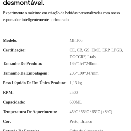
desmontável.
Experimente o máximo em criação de bebidas personalizadas com nosso
espumador inteligentemente aprimorado.
Modelo:
MFH06
Certificação:
CE, CB, GS, EMC, ERP, LFGB,
DGCCRF, Ltaly
Tamanho Do Produto:
185*154*240mm
Tamanho Da Embalagem:
205*190*347mm
Peso Líquido De Um Único Produto:
1,13 kg
RPM:
2500
Capacidade:
600ML
Temperatura De Aquecimento:
45℃ / 55℃ / 65℃ (±8℃)
Cor:
Preto, Branco