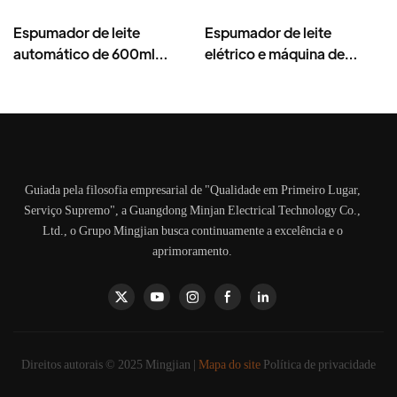
Espumador de leite
Espumador de leite
automático de 600ml
elétrico e máquina de
Electronis Espumador de
espuma, 400ml, aço
leite
inoxidável, 8 em 1
Guiada pela filosofia empresarial de "Qualidade em Primeiro Lugar,
Serviço Supremo", a Guangdong Minjan Electrical Technology Co.,
Ltd., o Grupo Mingjian busca continuamente a excelência e o
aprimoramento.
Direitos autorais © 2025 Mingjian |
Mapa do site
Política de privacidade