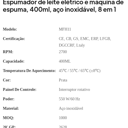
Espumador de leite elétrico e máquina de
espuma, 400ml, aço inoxidável, 8 em 1
Modelo:
MFH11
Certificação:
CE, CB, GS, EMC, ERP, LFGB,
DGCCRF, Ltaly
RPM:
2700
Capacidade:
400ML
Temperatura De Aquecimento:
45℃ / 55℃ / 65℃ (±8℃)
Cor:
Prata
Painel De Controle:
Interruptor rotativo
Poder:
550 W/60 Hz
Material:
Aço inoxidável
MOQ:
1000
20′ GP:
2628