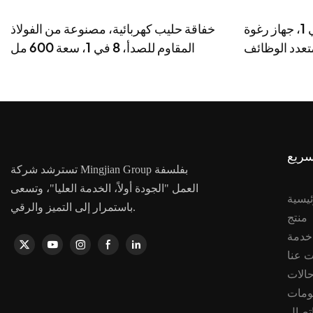
جهاز رغوة الحليب الذكي 5 في 1، جهاز رغوة
خفاقة حليب كهربائية، مصنوعة من الفولاذ
تعدد الوظائف
المقاوم للصدأ، 8 في 1، سعة 600 مل
سريع
تسترشد شركة Mingjian Group بفلسفة
العمل "الجودة أولاً، الخدمة العليا"، وتسعى
ئيسية
باستمرار إلى التميز والرقي.
منتج
 عنا
الات
ومات
تصال