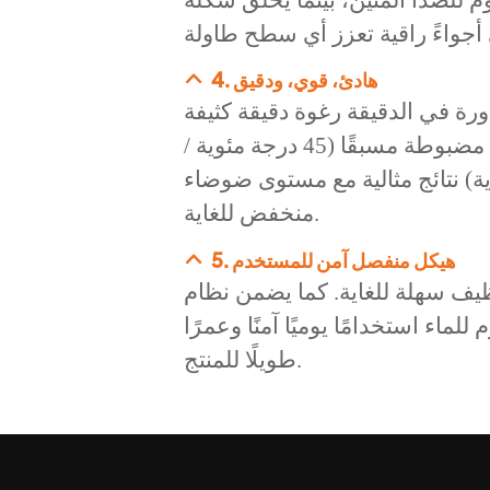
4. هادئ، قوي، ودقيق
 قوة تسخين 550 واط ومحرك بسرعة 2700 دورة في الدقيقة رغوة دقيقة كثيفة
وناعمة مع تدفئة لطيفة. تضمن ثلاث درجات حرارة مضبوطة مسبقًا (45 درجة مئوية /
درجة مئوية ±8 درجات مئوية) نتائج مثالية مع مستوى ضوضاء
منخفض للغاية.
5. هيكل منفصل آمن للمستخدم
يف سهلة للغاية. كما يضمن نظام
ماء استخدامًا يوميًا آمنًا وعمرًا
طويلًا للمنتج.