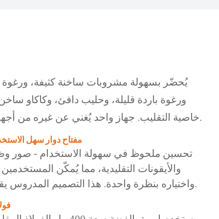
يُحضّر بسهولة مشروبات ساخنة كثيفة، ورغوة س
ورغوة باردة قليلة، وحليب دافئ، وكاكاو ساخن،
خاصية التقليب. جهاز واحد يُغني عن غيره من أجهزة تحضير المشروبات المتخصصة.
2. مفتاح دوار سهل الاس
تحسين ملحوظ في سهولة الاستخدام - صور وظ
والأيقونات التقليدية، مما يُمكّن المستخدم
واختياره بنظرة واحدة. هذا التصميم المدروس يقلل التردد ويُحسّن التفاعل اليومي.
3. ف
يستخدم إبريق الفضة سعة 400