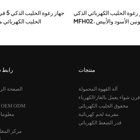
 رغوة الحليب الكهربائي الذكي
M، باللونين الأسود والأبيض
الحليب الكهربائي م
منتجات
رابط 
آلة القهوة المحمولة
الصفحة الر
فرن شواء يعمل بالغاز/الكهرباء
مخفوق الحليب الكهربائي
خدمة OEM ODM
مفرمة لحم كهربائية
معلومات
قدر الضغط الكهربائي
ح
مركز المعل
ا