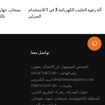
آلة رغوة الحليب الكهربائية 3 في 1 للاستخدام
مينجان، جهاز
المنزلي
FH02
تواصل معنا
الشخص المسؤول عن الاتصال: يعقوب
رقم الهاتف: +86 18144754872
بريد إلكتروني:sales@minjanappliance.com
واتساب: +86 19867635297
عنوان الشركة: رقم 8، الطريق الثامن،
المنطقة التكنولوجية، شينغتان، شوند، فوشان،
قوانغدونغ، الصين