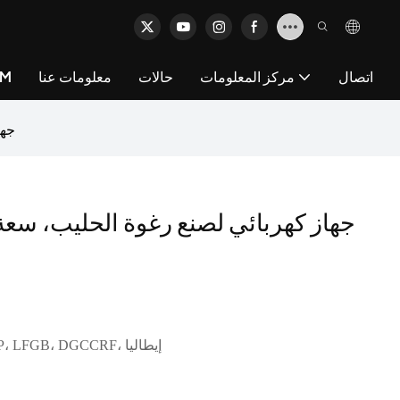
اتصال
مركز المعلومات
حالات
معلومات عنا
خد
جهاز ك
CE، CB، GS، EMC، ERP، LFGB، DGCCRF، إيطاليا