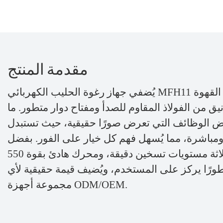
مقدمة المنتج
يُضفي جهاز رغوة الحليب الكهربائي MFH11 تحكمًا بديهيًا على تحضير القهوة
ق من الفولاذ المقاوم للصدأ ومفتاح دوار متطور. ما
رض الوظائف التي تعرض صورًا حقيقية، حيث تستبدل
مباشرة، مما يُسهل فهم كل خيار على الفور. بفضل
تعدد استخداماته (8 في 1)، وثلاثة مستويات تسخين دقيقة، ومحرك هادئ بقوة 550
متطورًا يركز على المستخدم، ويُضيف قيمة حقيقية لأي
مجموعة أجهزة ODM/OEM.