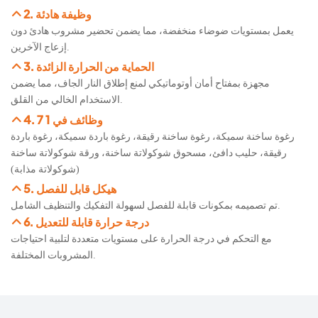
2. وظيفة هادئة
يعمل بمستويات ضوضاء منخفضة، مما يضمن تحضير مشروب هادئ دون
إزعاج الآخرين.
3. الحماية من الحرارة الزائدة
مجهزة بمفتاح أمان أوتوماتيكي لمنع إطلاق النار الجاف، مما يضمن
الاستخدام الخالي من القلق.
4. 7 وظائف في 1
رغوة ساخنة سميكة، رغوة ساخنة رقيقة، رغوة باردة سميكة، رغوة باردة
رقيقة، حليب دافئ، مسحوق شوكولاتة ساخنة، ورقة شوكولاتة ساخنة
(شوكولاتة مذابة)
5. هيكل قابل للفصل
تم تصميمه بمكونات قابلة للفصل لسهولة التفكيك والتنظيف الشامل.
6. درجة حرارة قابلة للتعديل
مع التحكم في درجة الحرارة على مستويات متعددة لتلبية احتياجات
المشروبات المختلفة.