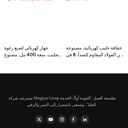
خفاقة حليب كهربائية، مصنوعة
جهاز كهربائي لصنع رغوة
من الفولاذ المقاوم للصدأ، 8 في
الحليب، سعة 400 مل، مصنوع
1، سعة 600 مل
من الفولاذ المقاوم للصدأ، 8 في
1
تسترشد شركة Mingjian Group بفلسفة العمل "الجودة أولاً، الخدمة
العليا"، وتسعى باستمرار إلى التميز والرقي.