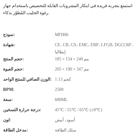
استمتع بتجربة فريدة في ابتكار المشروبات القابلة للتخصيص باستخدام جهاز
رغوة الحليب المُطوّر بذكاء.
MFH06
نموذج:
CE، CB، GS، EMC، ERP، LFGB، DGCCRF،
شهادة:
إيطاليا
185 × 154 × 240 مم
حجم المنتج:
205 × 190 × 347 مم
حجم العبوة:
1.13 كجم
الوزن الصافي للمنتج الواحد:
RPM:
2500
600ML
سعة:
45℃ / 55℃ / 65℃ (±8℃)
درجة حرارة التسخين:
أسود، أبيض
لون:
سلك الطاقة
مدخل الطاقة: