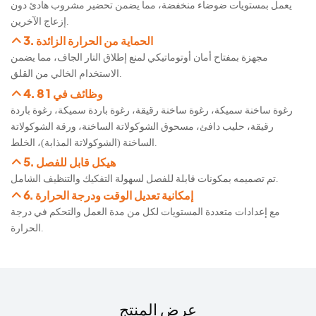
يعمل بمستويات ضوضاء منخفضة، مما يضمن تحضير مشروب هادئ دون
إزعاج الآخرين.
3. الحماية من الحرارة الزائدة
مجهزة بمفتاح أمان أوتوماتيكي لمنع إطلاق النار الجاف، مما يضمن
الاستخدام الخالي من القلق.
4. 8 وظائف في 1
رغوة ساخنة سميكة، رغوة ساخنة رقيقة، رغوة باردة سميكة، رغوة باردة
رقيقة، حليب دافئ، مسحوق الشوكولاتة الساخنة، ورقة الشوكولاتة
الساخنة (الشوكولاتة المذابة)، الخلط.
5. هيكل قابل للفصل
تم تصميمه بمكونات قابلة للفصل لسهولة التفكيك والتنظيف الشامل.
6. إمكانية تعديل الوقت ودرجة الحرارة
مع إعدادات متعددة المستويات لكل من مدة العمل والتحكم في درجة
الحرارة.
عرض المنتج