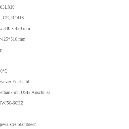
-03LXK
, CE, ROHS
 x 330 x 420 mm
*425*510 mm
kg
30℃
arzer Edelstahl
erbank mit USB-Anschluss
0W/50-60HZ
gewalztes Stahlblech