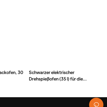
ackofen, 30
Schwarzer elektrischer
Drehspießofen (35 l) für die
Arbeitsplatte mit Antihaft-Grillplatte,
1800 W