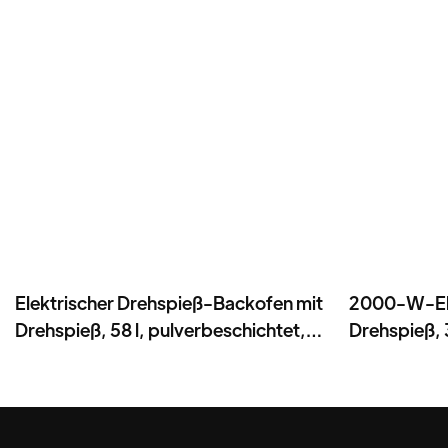
Elektrischer Drehspieß-Backofen mit
2000-W-Ele
Drehspieß, 58 l, pulverbeschichtet,
Drehspieß, 
Eisen - BD-05X
Drehspießk