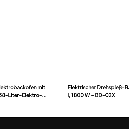
ktrobackofen mit
Elektrischer Drehspieß-B
38-Liter-Elektro-
l, 1800 W – BD-02X
ocher – BD-03X