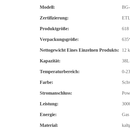
Modell:
BG
Zertifizierung:
ETL
Produktgröße:
618
Verpackungsgröße:
635
Nettogewicht Eines Einzelnen Produkts:
12 
Kapazität:
38L
Temperaturbereich:
0-2
Farbe:
Schw
Stromanschluss:
Pow
Leistung:
300
Energie:
Gas
Material:
kalt