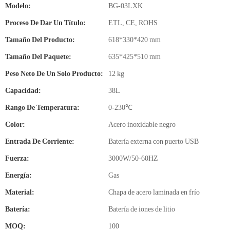
Modelo:
BG-03LXK
Proceso De Dar Un Título:
ETL, CE, ROHS
Tamaño Del Producto:
618*330*420 mm
Tamaño Del Paquete:
635*425*510 mm
Peso Neto De Un Solo Producto:
12 kg
Capacidad:
38L
Rango De Temperatura:
0-230℃
Color:
Acero inoxidable negro
Entrada De Corriente:
Batería externa con puerto USB
Fuerza:
3000W/50-60HZ
Energía:
Gas
Material:
Chapa de acero laminada en frío
Batería:
Batería de iones de litio
MOQ:
100