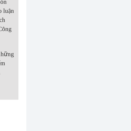
đón
o luận
ách
 Công
 những
ếm
h