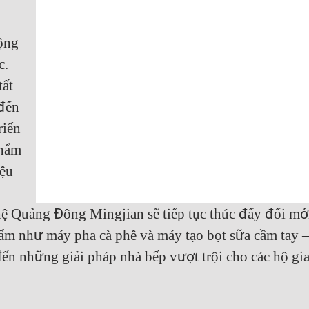
rộng
c.
tất
 đến
riển
phẩm
iệu
ệ Quảng Đông Mingjian sẽ tiếp tục thúc đẩy đổi mớ
phẩm như máy pha cà phê và máy tạo bọt sữa cầm tay –
ến những giải pháp nhà bếp vượt trội cho các hộ gi