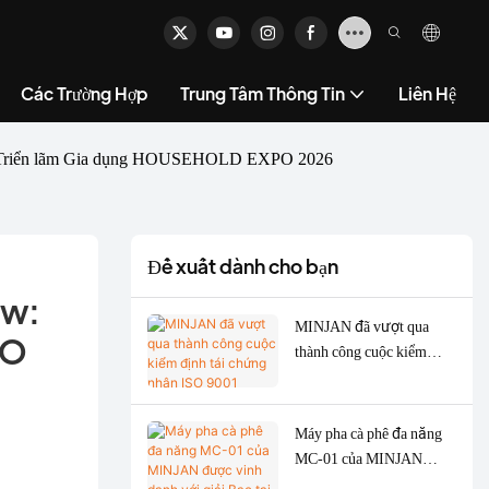
Các Trường Hợp
Trung Tâm Thông Tin
Liên Hệ
 tại Triển lãm Gia dụng HOUSEHOLD EXPO 2026
Đề xuất dành cho bạn
w: 
MINJAN đã vượt qua
O 
thành công cuộc kiểm
định tái chứng nhận ISO
9001 & ISO 14001 năm
2026 – Tăng cường chất
Máy pha cà phê đa năng
lượng ODM/OEM cho
MC-01 của MINJAN
máy xay thịt, lò nướng và
được vinh danh với giải