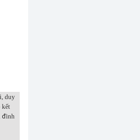
i, duy
 kết
a đình