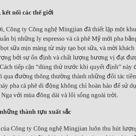
ết nối các thế giới
i, Công ty Công nghệ Mingjian đã thiết lập một kh
chuẩn bị những ly espresso và cà phê Mỹ mới pha bằ
 bọt sữa mịn màng từ máy tạo bọt sữa, và mời khách
ượng bởi sự ổn định và chất lượng hương vị đạt đư
Cách tiếp cận “dùng thử trước khi quyết định” này 
i qua đường thông thường thành những đối tác tiề
máy pha cà phê di động không chỉ hoàn hảo để sử d
i Nga với mùa đông dài và lối sống ngoài trời.
những thành tựu xuất sắc
ng của Công ty Công nghệ Mingjian luôn thu hút lượn