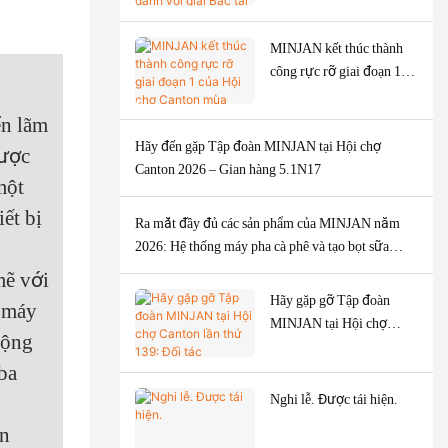
máy pha cà phê.
Bạc tại Giải thưởng Thiết
kế Tốt của Mỹ năm 2026.
MINJAN kết thúc thành
công rực rỡ giai đoạn 1
của Hội chợ Canton mùa
xuân 2026 với nhu cầu
ển lãm
toàn cầu mạnh mẽ đối với
Hãy đến gặp Tập đoàn MINJAN tại Hội chợ
ược
máy xay thịt.
Canton 2026 – Gian hàng 5.1N17
một
ết bị
Ra mắt đầy đủ các sản phẩm của MINJAN năm
g
2026: Hệ thống máy pha cà phê và tạo bọt sữa
thông minh cùng máy xay thịt thiết kế hiện đại.
mẽ với
Hãy gặp gỡ Tập đoàn
 máy
MINJAN tại Hội chợ
động
Canton lần thứ 139: Đối
ba
tác ODM/OEM hàng đầu
của bạn cho các thiết bị
Nghi lễ. Được tái hiện.
nhà bếp cao cấp.
an