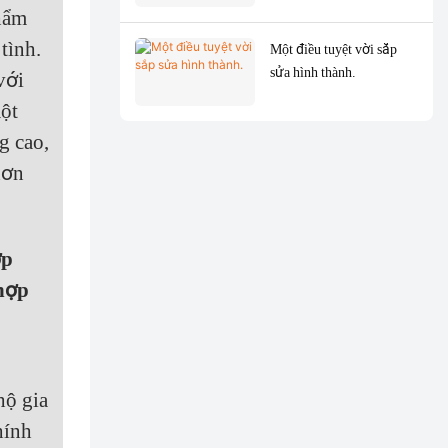
phẩm
tình.
Một điều tuyệt vời sắp
sửa hình thành.
với
ột
g cao,
hơn
ợp
 hợp
hộ gia
hính