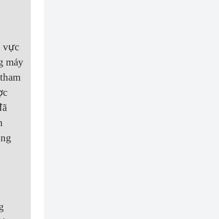
u vực
ng máy
 tham
ợc
đã
m
ụng
g