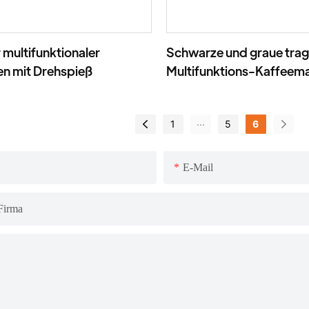
multifunktionaler
Schwarze und graue tra
en mit Drehspieß
Multifunktions-Kaffeem
individuell anpassbar
...
1
5
6
E-Mail
Firma