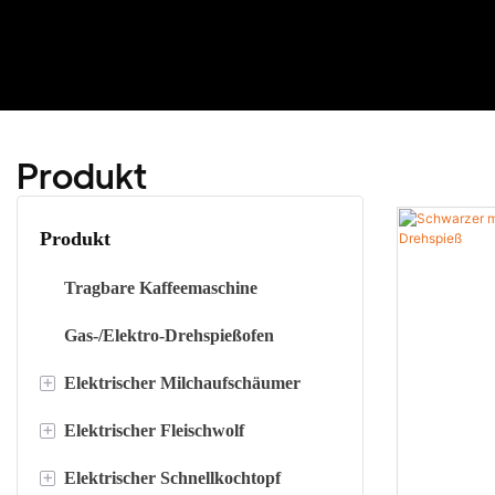
Produkt
Produkt
Tragbare Kaffeemaschine
Gas-/Elektro-Drehspießofen
+
Elektrischer Milchaufschäumer
+
Elektrischer Fleischwolf
Elektrischer Milchaufschäumer (300
ml)
+
Elektrischer Schnellkochtopf
Fleischwolf aus Edelstahl