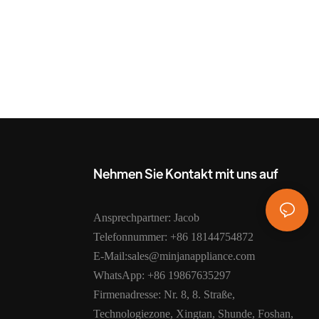
Nehmen Sie Kontakt mit uns auf
Ansprechpartner: Jacob
Telefonnummer: +86 18144754872
E-Mail:sales@minjanappliance.com
WhatsApp: +86 19867635297
Firmenadresse: Nr. 8, 8. Straße,
Technologiezone, Xingtan, Shunde, Foshan,