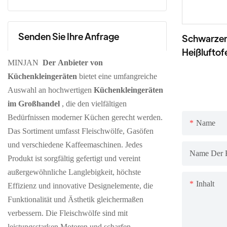
Elektrischer Milchaufschäumer (600
Fleischwolf aus Kunststoff
Digitaler Schnellkochtopf
ml)
Senden Sie Ihre Anfrage
Mechanischer Schnellkochtopf
Schwarzer 
Heißluftof
MINJAN
Der Anbieter von
Küchenkleingeräten
bietet eine umfangreiche
Auswahl an hochwertigen
Küchenkleingeräten
im Großhandel
, die den vielfältigen
Bedürfnissen moderner Küchen gerecht werden.
Name
Das Sortiment umfasst Fleischwölfe, Gasöfen
und verschiedene Kaffeemaschinen. Jedes
Name Der 
Produkt ist sorgfältig gefertigt und vereint
außergewöhnliche Langlebigkeit, höchste
Inhalt
Effizienz und innovative Designelemente, die
Funktionalität und Ästhetik gleichermaßen
verbessern. Die Fleischwölfe sind mit
leistungsstarken Motoren und scharfen