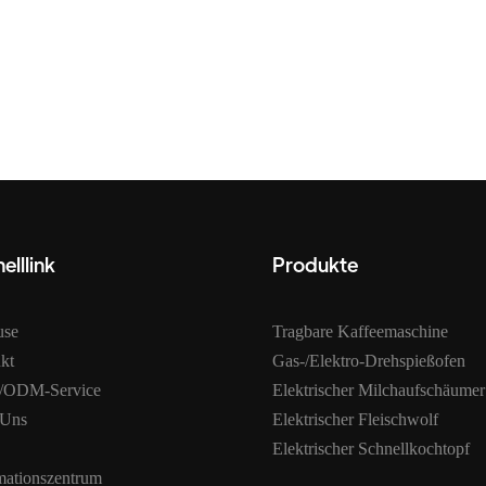
elllink
Produkte
use
Tragbare Kaffeemaschine
kt
Gas-/Elektro-Drehspießofen
ODM-Service
Elektrischer Milchaufschäumer
 Uns
Elektrischer Fleischwolf
Elektrischer Schnellkochtopf
mationszentrum