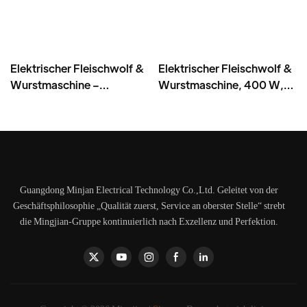
Elektrischer Fleischwolf &
Elektrischer Fleischwolf &
Wurstmaschine –
Wurstmaschine, 400 W,
Edelstahlklinge, hohe
Edelstahlklinge - MGC
Leistung 1500 g/min, 400
W – MGO
Guangdong Minjan Electrical Technology Co.,Ltd. Geleitet von der
Geschäftsphilosophie „Qualität zuerst, Service an oberster Stelle“ strebt
die Mingjian-Gruppe kontinuierlich nach Exzellenz und Perfektion.