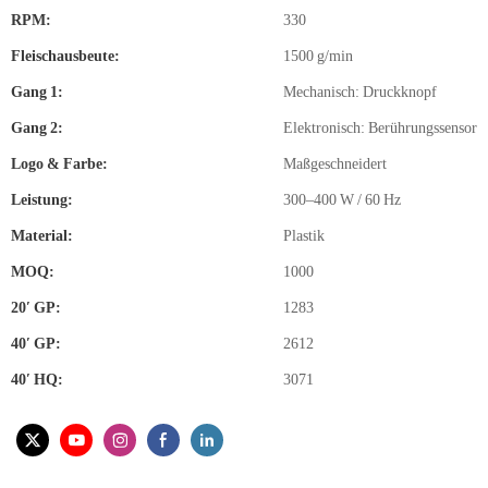
RPM:
330
Fleischausbeute:
1500 g/min
Gang 1:
Mechanisch: Druckknopf
Gang 2:
Elektronisch: Berührungssensor
Logo & Farbe:
Maßgeschneidert
Leistung:
300–400 W / 60 Hz
Material:
Plastik
MOQ:
1000
20′ GP:
1283
40′ GP:
2612
40′ HQ:
3071