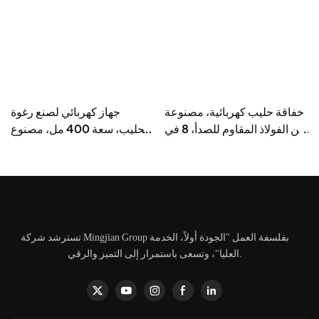
ي
خفاقة حليب كهربائية، مصنوعة
جهاز كهربائي لصنع رغوة
من الفولاذ المقاوم للصدأ، 8 في
الحليب، سعة 400 مل، مصنوع
1، سعة 600 مل
من الفولاذ المقاوم للصدأ، 8 في
1
تسترشد شركة Mingjian Group بفلسفة العمل "الجودة أولاً، الخدمة
العليا"، وتسعى باستمرار إلى التميز والرقي.