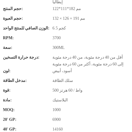
إيطاليا
122*111*182 مم
حجم المنتج:
132 × 126 × 191 مم
حجم العبوة:
6.5 كجم
الوزن الصافي للمنتج الواحد:
RPM:
3700
300ML
سعة:
أقل من 40 درجة مئوية، من 40 درجة مئوية
درجة حرارة التسخين:
إلى 60 درجة مئوية، أكثر من 60 درجة مئوية
أسود، أبيض
لون:
سلك الطاقة
مدخل الطاقة:
500 واط / 60 هرتز
قوة:
البلاستيك
مادة:
MOQ:
1000
20′ GP:
6900
40′ GP:
14160