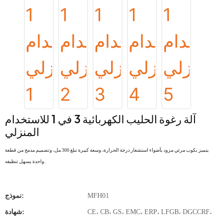
آلة رغوة الحليب الكهربائية 3 في 1 للاستخدام
المنزلي
يتميز بكوب مرئي مزود بأضواء استشعار درجة الحرارة، وسعة كبيرة تبلغ 300 مل، وتصميم مدمج من قطعة
واحدة يسهل تنظيفه.
MFH01
نموذج:
CE، CB، GS، EMC، ERP، LFGB، DGCCRF،
شهادة: