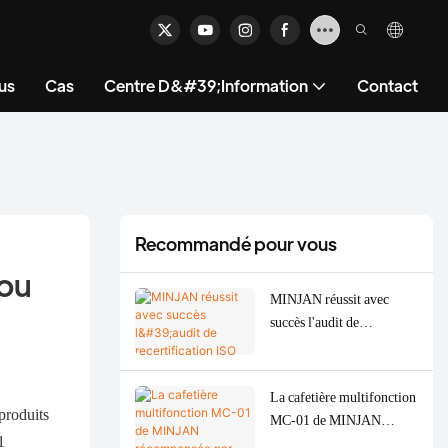
us
Cas
Centre D&#39;information
Contact
Recommandé pour vous
cou
MINJAN réussit avec
succès l'audit de
recertification ISO 9001
et ISO 14001 de 2026 –
Renforcement de la
La cafetière multifonction
produits
qualité ODM/OEM pour
MC-01 de MINJAN
les hachoirs à viande, les
1
récompensée par une