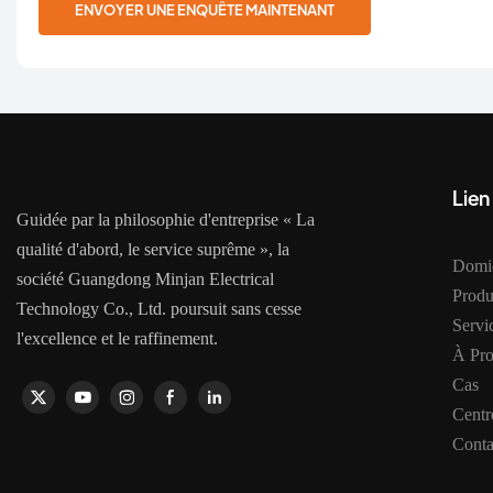
ENVOYER UNE ENQUÊTE MAINTENANT
Lien
Guidée par la philosophie d'entreprise « La
qualité d'abord, le service suprême », la
Domic
société Guangdong Minjan Electrical
Produ
Technology Co., Ltd. poursuit sans cesse
Serv
l'excellence et le raffinement.
À Pr
Cas
Centr
Conta