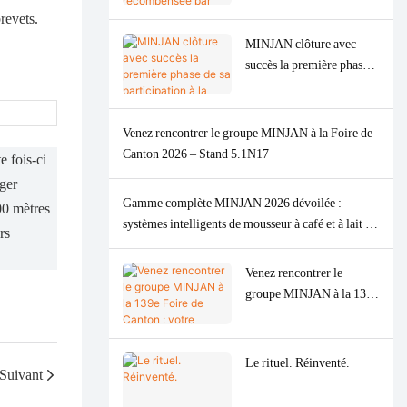
fours et les machines à
médaille d'argent aux
revets.
café
American Good Design
MINJAN clôture avec
Awards 2026.
succès la première phase
de sa participation à la
Foire de Canton de
printemps 2026, marquée
Venez rencontrer le groupe MINJAN à la Foire de
par une forte demande
Canton 2026 – Stand 5.1N17
 fois-ci
mondiale pour ses
ager
hachoirs à viande.
Gamme complète MINJAN 2026 dévoilée :
00 mètres
systèmes intelligents de mousseur à café et à lait et
rs
hachoirs à viande sculptés
Venez rencontrer le
groupe MINJAN à la 139e
Foire de Canton : votre
partenaire ODM/OEM de
premier plan pour les
Le rituel. Réinventé.
Suivant
appareils de cuisine haut
de gamme.