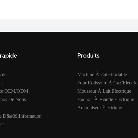
 rapide
Produits
ile
Machine À Café Portable
it
Four Rôtissoire À Gaz/électri
ice OEM/ODM
Mousseur À Lait Électrique
opos De Nous
Hachoir À Viande Électrique
Autocuiseur Électrique
e D&#39;information
ct