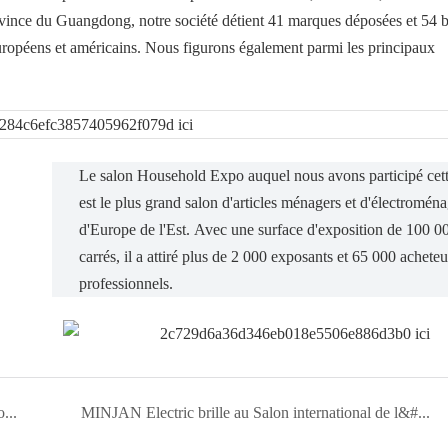
ince du Guangdong, notre société détient 41 marques déposées et 54 b
uropéens et américains. Nous figurons également parmi les principaux
Le salon Household Expo auquel nous avons participé cette
est le plus grand salon d'articles ménagers et d'électromén
d'Europe de l'Est. Avec une surface d'exposition de 100 0
carrés, il a attiré plus de 2 000 exposants et 65 000 acheteu
professionnels.
MINJAN Electric présente une gamme de nouveaux produits à l&#39;IEAE Indonesia Electronics Expo 2025 et obtient des résultats remarquables.
MINJAN Electric brille au Salon international de l&#39;électronique du Brésil, ses produits innovants suscitant une vague de coopération.