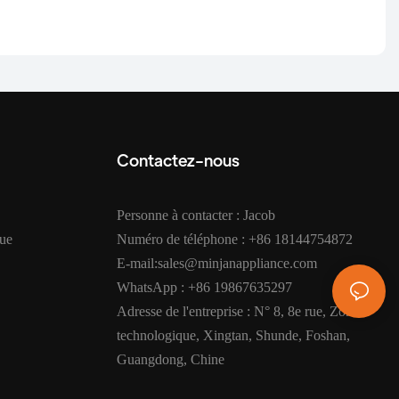
Contactez-nous
Personne à contacter : Jacob
que
Numéro de téléphone : +86 18144754872
E-mail:sales@minjanappliance.com
WhatsApp : +86 19867635297
Adresse de l'entreprise : N° 8, 8e rue, Zone
technologique, Xingtan, Shunde, Foshan,
Guangdong, Chine