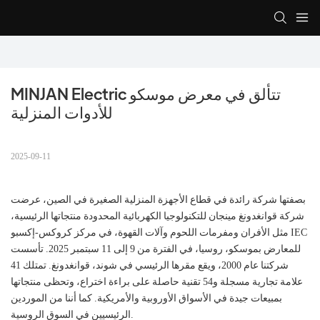
MINJAN Electric تتألق في معرض موسكو 
للأدوات المنزلية
2025-09-11
بصفتها شركة رائدة في قطاع الأجهزة المنزلية الصغيرة في الصين، عرضت
شركة قوانغدونغ مينجان للتكنولوجيا الكهربائية المحدودة منتجاتها الرئيسية،
مثل الأفران ومفرمات اللحوم وآلات القهوة، في مركز كروكس-إكسبو IEC
للمعارض بموسكو، روسيا، في الفترة من 9 إلى 11 سبتمبر 2025. تأسست
شركتنا عام 2000، ويقع مقرها الرئيسي في شوند، قوانغدونغ. تمتلك 41
علامة تجارية مسجلة و54 تقنية حاصلة على براءة اختراع، وتحظى منتجاتها
بمبيعات جيدة في الأسواق الأوروبية والأمريكية. كما أننا من الموردين
الرئيسيين في السوق الروسية.