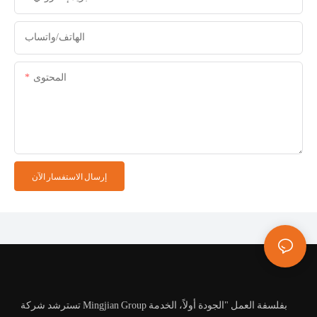
الهاتف/واتساب
المحتوى
إرسال الاستفسار الآن
تسترشد شركة Mingjian Group بفلسفة العمل "الجودة أولاً، الخدمة