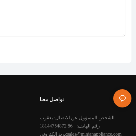
تواصل معنا
الشخص المسؤول عن الاتصال: يعقوب
رقم الهاتف: +86 18144754872
بريد إلكتروني:sales@minjanappliance.com