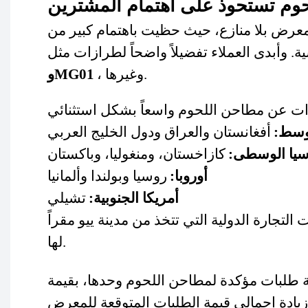
وم تستحوذ على اهتمام المشترين
عرض بلا منازع، حيث حظيت باهتمام كبير من
ة. وأبدى العملاء تفضيلاً واضحاً لطرازات مثل
، وغيرها.
وMG01
وسط:
أفغانستان والعراق ودول الخليج العربي
سيا الوسطى:
كازاخستان، ومنغوليا، وباكستان
أوروبا:
روسيا وبولندا وألمانيا
أمريكا الجنوبية:
تشيلي
جارة الدولية التي تتخذ من مدينة ييو مقراً
لها.
عة طلبات مؤكدة لمطاحن اللحوم وحدها، بقيمة