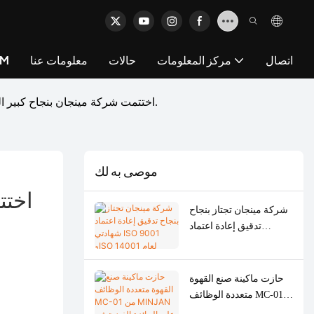
اتصال
مركز المعلومات
حالات
معلومات عنا
خد
اختتمت شركة مينجان بنجاح كبير المرحلة الأولى من معرض كانتون الربيعي لعام 2026، مع طلب عالمي قوي على مطاحن اللحوم.
موصى به لك
اختت
شركة مينجان تجتاز بنجاح
تدقيق إعادة اعتماد
شهادتي ISO 9001 وISO
14001 لعام 2026 - تعزيز
جودة التصنيع الأصلي/
حازت ماكينة صنع القهوة
التصميم والتصنيع الأصلي
متعددة الوظائف MC-01
لآلات طحن اللحوم
من MINJAN على الجائزة