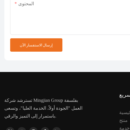
المحتوى
إرسال الاستفسار الآن
سريع
تسترشد شركة Mingjian Group بفلسفة
العمل "الجودة أولاً، الخدمة العليا"، وتسعى
ئيسية
باستمرار إلى التميز والرقي.
منتج