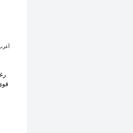
أعرب
رغو
قوي 