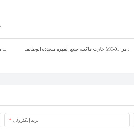
القوة والصمود، وركوب الأمواج لتحقيق النص
حازت ماكينة صنع القهوة متعددة الوظائف MC-01 من MINJAN على الجائزة الفضية في حفل توزيع جوائز التصميم الأمريكي الجيد لعام 2026
قابلوا مجموعة مينجان في معرض كانتون 2026 – الجناح 5.1N17
بريد إلكتروني