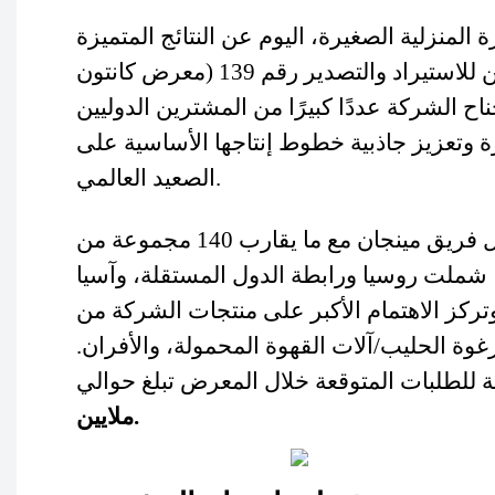
لمنزلية الصغيرة، اليوم عن النتائج المتميزة
التي حققتها خلال المرحلة الأولى من معرض الصين للاستيراد والتصدير رقم 139 (معرض كانتون
ي 19 أبريل 2026. وقد اجتذب جناح الشركة عددًا كبيرًا من المشترين الدوليين
رة وتعزيز جاذبية خطوط إنتاجها الأساسية على
الصعيد العالمي.
خلال فعاليات المعرض التي استمرت خمسة أيام، تواصل فريق مينجان مع ما يقارب 140 مجموعة من
 شملت روسيا ورابطة الدول المستقلة، وآسيا
تركز الاهتمام الأكبر على منتجات الشركة من
ة الحليب/آلات القهوة المحمولة، والأفران.
ية للطلبات المتوقعة خلال المعرض تبلغ حوالي
ملايين.