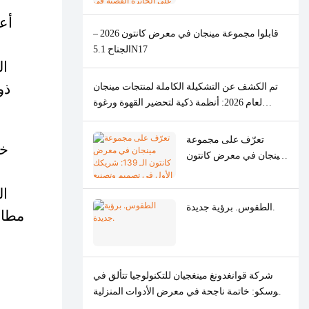
والأفران وآلات القهوة
الفضية في حفل توزيع
أع
جوائز التصميم الأمريكي
قابلوا مجموعة مينجان في معرض كانتون 2026 –
الجيد لعام 2026
الجناح 5.1N17
ذو
تم الكشف عن التشكيلة الكاملة لمنتجات مينجان
لعام 2026: أنظمة ذكية لتحضير القهوة ورغوة
الحليب، ومطاحن لحوم مصممة خصيصًا.
تعرّف على مجموعة
مينجان في معرض كانتون
الـ 139: شريكك الأول في
تصميم وتصنيع الأجهزة
ال
المنزلية الفاخرة
الطقوس. برؤية جديدة.
مطاح
(ODM/OEM).
شركة قوانغدونغ مينغجيان للتكنولوجيا تتألق في
موسكو: خاتمة ناجحة في معرض الأدوات المنزلية
2026