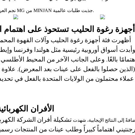
نجم العرض – مطاحن اللحوم من سلسلة MG من MINJAN جذبت طلبات عالمية.
أجهزة رغوة الحليب تستحوذ على اهتمام ا
أظهرت فئة أجهزة رغوة الحليب وآلات القهوة المحمولة ت
أبدت أسواق أوروبية رئيسية مثل هولندا وفرنسا وإيطال
هتمامًا بالغًا. وعلى الجانب الآخر من المحيط الأطلسي
(الذين حصلوا بالفعل على عينات بعد المعرض). علاوة 
عملاء محتملون من الولايات المتحدة بالفعل في تحديد
الأفران الكهربائية
تشكيلة أفران
الشركة الكهربا
افةً إلى النتائج الإيجابية، شهدت
رجنتيني اهتماماً كبيراً وطلب عينات من المنتجات رسميا