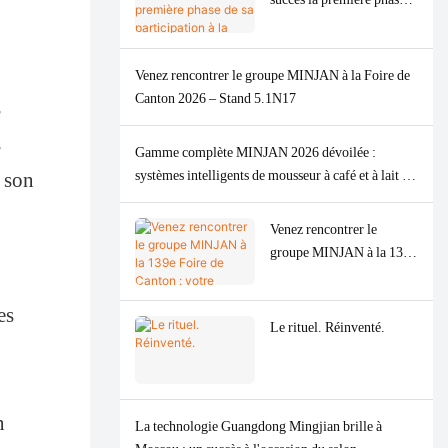
de sa participation à la
Foire de Canton de
printemps 2026, marquée
Venez rencontrer le groupe MINJAN à la Foire de
par une forte demande
Canton 2026 – Stand 5.1N17
s
mondiale pour ses
hachoirs à viande.
s
Gamme complète MINJAN 2026 dévoilée :
systèmes intelligents de mousseur à café et à lait et
i son
hachoirs à viande sculptés
Venez rencontrer le
groupe MINJAN à la 139e
Foire de Canton : votre
partenaire ODM/OEM de
es
premier plan pour les
Le rituel. Réinventé.
appareils de cuisine haut
de gamme.
n
La technologie Guangdong Mingjian brille à