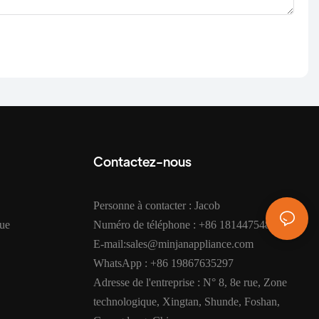
Contactez-nous
Personne à contacter : Jacob
que
Numéro de téléphone : +86 18144754872
E-mail:sales@minjanappliance.com
WhatsApp : +86 19867635297
Adresse de l'entreprise : N° 8, 8e rue, Zone
technologique, Xingtan, Shunde, Foshan,