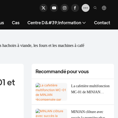
us
Cas
Centre D&#39;information
Contact
achoirs à viande, les fours et les machines à café
Recommandé pour vous
1 et 
La cafetière multifonction
MC-01 de MINJAN
récompensée par une
médaille d'argent aux
American Good Design
MINJAN clôture avec
Awards 2026.
succès la première phase