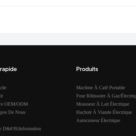
 rapide
Produits
ile
Machine À Café Portable
it
Four Rôtissoire À Gaz/électri
ice OEM/ODM
Mousseur À Lait Électrique
opos De Nous
Hachoir À Viande Électrique
Autocuiseur Électrique
e D&#39;information