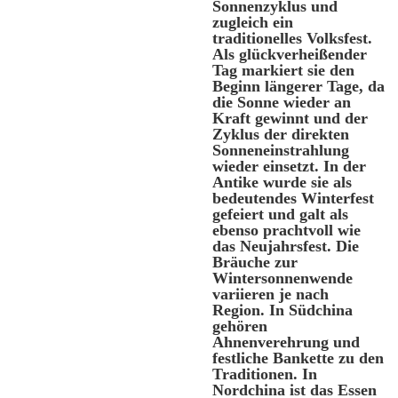
Sonnenzyklus und
zugleich ein
traditionelles Volksfest.
Als glückverheißender
Tag markiert sie den
Beginn längerer Tage, da
die Sonne wieder an
Kraft gewinnt und der
Zyklus der direkten
Sonneneinstrahlung
wieder einsetzt. In der
Antike wurde sie als
bedeutendes Winterfest
gefeiert und galt als
ebenso prachtvoll wie
das Neujahrsfest. Die
Bräuche zur
Wintersonnenwende
variieren je nach
Region. In Südchina
gehören
Ahnenverehrung und
festliche Bankette zu den
Traditionen. In
Nordchina ist das Essen