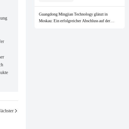
Guangdong Mingjian Technology glänzt in
nung
Moskau: Ein erfolgreicher Abschluss auf der
HOUSEHOLD EXPO 2026
fer
ner
ch
dukte
ächster