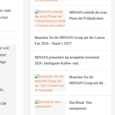
Öfen und
American Good Design
Kaffeemaschinen
 statt.
Award 2026 mit Silber
MINJAN schließt die erste
ausgezeichnet.
schen
Phase der Frühjahrsmesse
2026 in Canton mit
großem Erfolg ab – starke
weltweite Nachfrage nach
Besuchen Sie die MINJAN Group auf der Canton
Fleischwölfen.
Fair 2026 – Stand 5.1N17
te wie
umer
MINJAN präsentiert das komplette Sortiment
tige
2026: Intelligente Kaffee- und
Milchaufschäumsysteme sowie formschöne
Fleischwölfe
Besuchen Sie die
MINJAN Group auf der
139. Canton Fair: Ihr
tz,
führender ODM/OEM-
Partner für Premium-
Das Ritual. Neu
n die
Küchengeräte.
interpretiert.