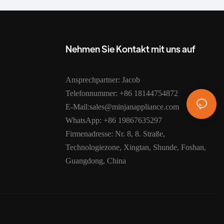
Nehmen Sie Kontakt mit uns auf
Ansprechpartner: Jacob
Telefonnummer: +86 18144754872
E-Mail:sales@minjanappliance.com
WhatsApp: +86 19867635297
Firmenadresse: Nr. 8, 8. Straße,
Technologiezone, Xingtan, Shunde, Foshan,
Guangdong, China