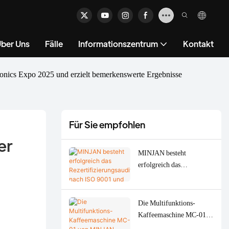
ber Uns
Fälle
Informationszentrum
Kontakt
ronics Expo 2025 und erzielt bemerkenswerte Ergebnisse
Für Sie empfohlen
r 
MINJAN besteht
erfolgreich das
Rezertifizierungsaudit
nach ISO 9001 und ISO
14001 für 2026 –
Die Multifunktions-
Stärkung der ODM/OEM-
Kaffeemaschine MC-01
Qualität für Fleischwölfe,
von MINJAN wurde beim