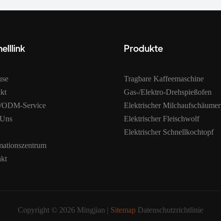
elllink
Produkte
use
Tragbare Kaffeemaschine
kt
Gas-/Elektro-Drehspießofen
ODM-Service
Elektrischer Milchaufschäumer
 Uns
Elektrischer Fleischwolf
Elektrischer Schnellkochtopf
mationszentrum
kt
Copyright © 2026 Mingjian |
Sitemap
Datenschutzrichtlinie