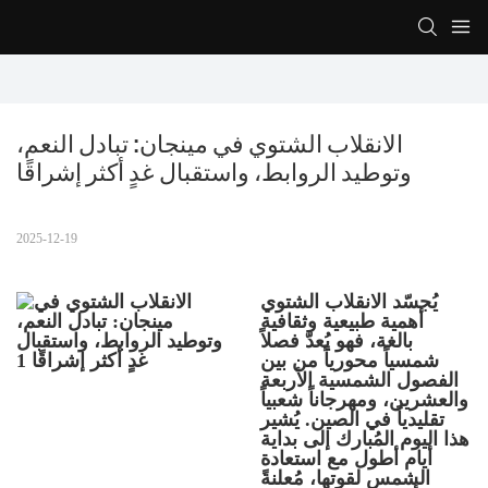
الانقلاب الشتوي في مينجان: تبادل النعم، 
وتوطيد الروابط، واستقبال غدٍ أكثر إشراقًا
2025-12-19
يُجسّد الانقلاب الشتوي
أهمية طبيعية وثقافية
بالغة، فهو يُعدّ فصلاً
شمسياً محورياً من بين
الفصول الشمسية الأربعة
والعشرين، ومهرجاناً شعبياً
تقليدياً في الصين. يُشير
هذا اليوم المُبارك إلى بداية
أيام أطول مع استعادة
الشمس لقوتها، مُعلنةً