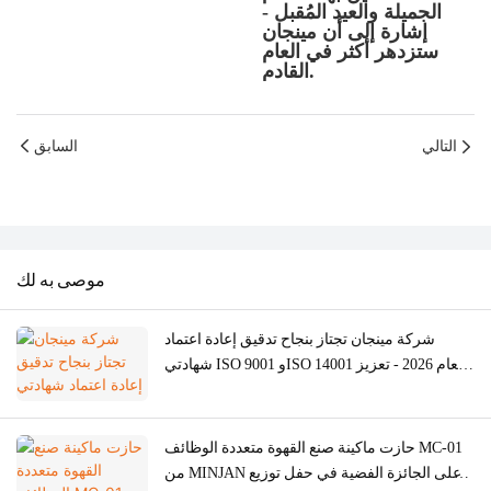
الجميلة والعيد المُقبل -
إشارة إلى أن مينجان
ستزدهر أكثر في العام
القادم.
التالي
السابق
موصى به لك
شركة مينجان تجتاز بنجاح تدقيق إعادة اعتماد
شهادتي ISO 9001 وISO 14001 لعام 2026 - تعزيز
جودة التصنيع الأصلي/التصميم والتصنيع الأصلي
لآلات طحن اللحوم والأفران وآلات القهوة
حازت ماكينة صنع القهوة متعددة الوظائف MC-01
من MINJAN على الجائزة الفضية في حفل توزيع