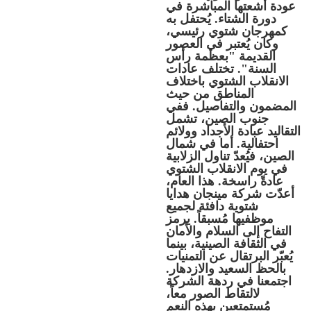
عودة أشعتها المباشرة في
دورة الشتاء. يُحتفل به
كمهرجان شتوي رئيسي،
وكان يُعتبر في العصور
القديمة "بعظمة رأس
السنة". تختلف عادات
الانقلاب الشتوي باختلاف
المناطق من حيث
المضمون والتفاصيل. ففي
جنوب الصين، تشمل
التقاليد عبادة الأجداد وولائم
احتفالية. أما في شمال
الصين، فيُعدّ تناول الزلابية
في يوم الانقلاب الشتوي
عادةً راسخة. هذا العام،
أعدّت شركة مينجان هدايا
شتوية دافئة لجميع
موظفيها مُسبقاً. يرمز
التفاح إلى السلام والأمان
في الثقافة الصينية، بينما
يُعبّر البرتقال عن التمنيات
بالحظ السعيد والازدهار.
اجتمعنا في ردهة الشركة
لالتقاط الصور معاً،
مُستمتعين بهذه النعم