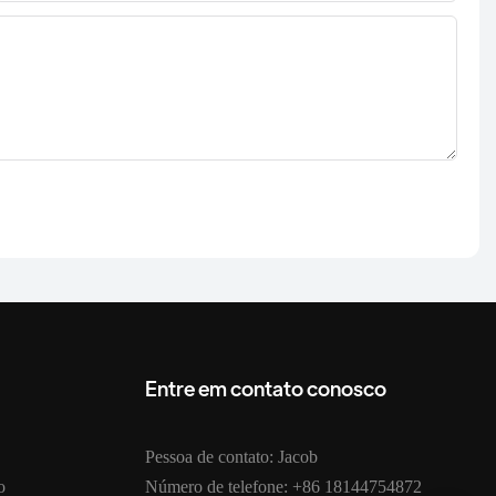
Entre em contato conosco
Pessoa de contato: Jacob
o
Número de telefone: +86 18144754872