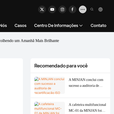
 Nós
Casos
Centro De Informações
Contato
Acolhendo um Amanhã Mais Brilhante
Recomendado para você
A MINJAN conclui com
sucesso a auditoria de
recertificação ISO 9001 e
ISO 14001 para 2026,
fortalecendo a qualidade
A cafeteira multifuncional
ODM/OEM para
MC-01 da MINJAN foi