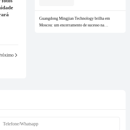
 fotos
midade
rará
Guangdong Mingjian Technology brilha em
Moscou: um encerramento de sucesso na
HOUSEHOLD EXPO 2026
Próximo
Telefone/whatsapp