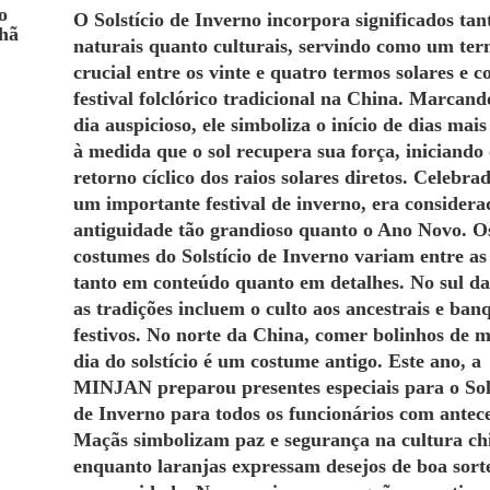
O Solstício de Inverno incorpora significados tan
naturais quanto culturais, servindo como um ter
crucial entre os vinte e quatro termos solares e
festival folclórico tradicional na China. Marcan
dia auspicioso, ele simboliza o início de dias mais
à medida que o sol recupera sua força, iniciando
retorno cíclico dos raios solares diretos. Celebr
um importante festival de inverno, era considera
antiguidade tão grandioso quanto o Ano Novo. O
costumes do Solstício de Inverno variam entre as 
tanto em conteúdo quanto em detalhes. No sul d
as tradições incluem o culto aos ancestrais e ban
festivos. No norte da China, comer bolinhos de 
dia do solstício é um costume antigo. Este ano, a
MINJAN preparou presentes especiais para o Sol
de Inverno para todos os funcionários com antec
Maçãs simbolizam paz e segurança na cultura ch
enquanto laranjas expressam desejos de boa sort