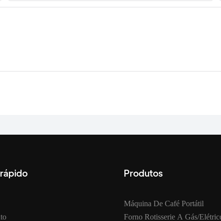
 rápido
Produtos
Máquina De Café Portátil
to
Forno Rotisserie A Gás/elétric