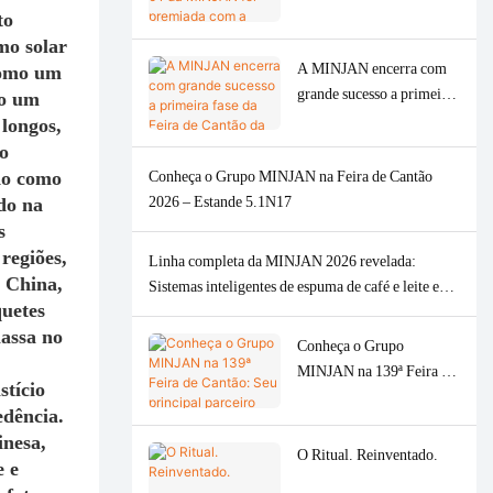
moedores de carne, fornos
premiada com a medalha
to
e máquinas de café.
de prata no American
mo solar
Good Design Award de
A MINJAN encerra com
 como um
2026.
grande sucesso a primeira
do um
fase da Feira de Cantão da
 longos,
Primavera de 2026, com
 o
forte demanda global por
ado como
Conheça o Grupo MINJAN na Feira de Cantão
moedores de carne.
2026 – Estande 5.1N17
do na
s
regiões,
Linha completa da MINJAN 2026 revelada:
a China,
Sistemas inteligentes de espuma de café e leite e
quetes
moedores de carne com design sofisticado.
massa no
Conheça o Grupo
MINJAN na 139ª Feira de
stício
Cantão: Seu principal
edência.
parceiro ODM/OEM para
inesa,
eletrodomésticos de
O Ritual. Reinventado.
e e
cozinha premium.