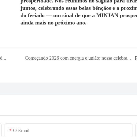
prosperidade. Nos reunimos no saguão para tirar
juntos, celebrando essas belas bênçãos e a proxi
do feriado — um sinal de que a MINJAN prospe
ainda mais no próximo ano.
A MINJAN Electric brilha na Exposição Internacional do Brasil, com produtos inovadores que geram uma onda de cooperação.
Começando 2026 com energia e união: nossa celebração do Ano Novo Chinês marca um início promissor para parcerias globais.
O Email