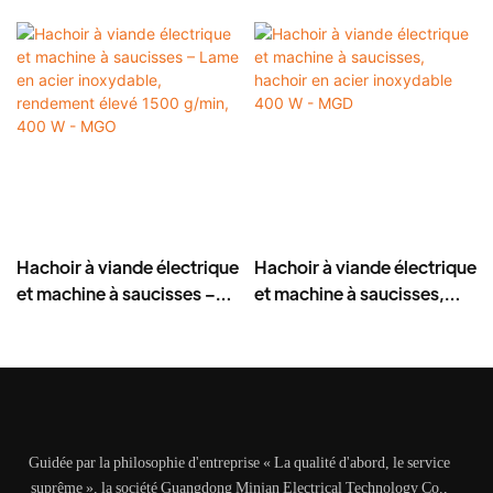
Hachoir à viande électrique
Hachoir à viande électrique
et machine à saucisses –
et machine à saucisses,
Lame en acier inoxydable,
hachoir en acier
rendement élevé 1500
inoxydable 400 W - MGD
g/min, 400 W - MGO
Guidée par la philosophie d'entreprise « La qualité d'abord, le service
suprême », la société Guangdong Minjan Electrical Technology Co.,