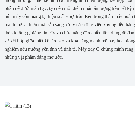
thông thường. Thiết kế hình cầu mang tính biểu tượng, kết hợp hoàn
phần đế dưới màu bạc, tạo nên một điểm nhấn ấn tượng trên bất kỳ 
hút, máy còn mang lại hiệu suất vượt trội. Bên trong thân máy hoà
mạnh mẽ và hiệu quả, sẵn sàng xử lý các công việc xay nghiền hàng
thép không gỉ đáng tin cậy và chức năng đảo chiều tiện dụng để đảm
sự kết hợp giữa thiết kế táo bạo và khả năng mạnh mẽ này hoạt động
nghiệm nấu nướng yên tĩnh và tinh tế. Máy xay O chứng minh rằng n
những vật phẩm đáng mơ ước.