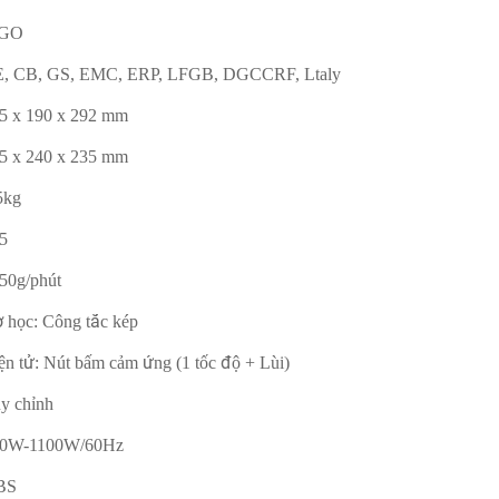
GO
, CB, GS, EMC, ERP, LFGB, DGCCRF, Ltaly
5 x 190 x 292 mm
5 x 240 x 235 mm
5kg
5
50g/phút
 học: Công tắc kép
ện tử: Nút bấm cảm ứng (1 tốc độ + Lùi)
y chỉnh
00W-1100W/60Hz
BS