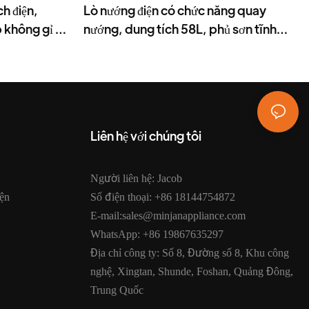
h điện,
Lò nướng điện có chức năng quay
 không gỉ -
nướng, dung tích 58L, phủ sơn tĩnh
điện - BD-05X
Liên hệ với chúng tôi
Người liên hệ: Jacob
ện
Số điện thoại: +86 18144754872
E-mail:sales@minjanappliance.com
WhatsApp: +86 19867635297
Địa chỉ công ty: Số 8, Đường số 8, Khu công
nghệ, Xingtan, Shunde, Foshan, Quảng Đông,
Trung Quốc