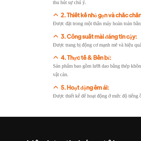
thu hút sự chú ý.
2. Thiết kế nhỏ gọn và chắc chắn
Được đặt trong một thân máy hoàn toàn bằn
3. Công suất mài đáng tin cậy:
Được trang bị động cơ mạnh mẽ và hiệu quả,
4. Thực tế & Bền bỉ:
Sản phẩm bao gồm lưỡi dao bằng thép không
vật cản.
5. Hoạt động êm ái:
Được thiết kế để hoạt động ở mức độ tiếng ồ