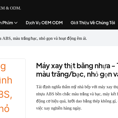
ụ OEM & ODM.
n Phẩm
Dịch Vụ OEM ODM
Giới Thiệu Về Chúng Tôi
a ABS, màu trắng/bạc, nhỏ gọn và hoạt động êm ái.
Máy xay thịt bằng nhựa - 
màu trắng/bạc, nhỏ gọn và
Tái định nghĩa thẩm mỹ nhà bếp với máy xay th
nhựa ABS bền chắc màu trắng và bạc, máy kết hợp
động cơ hiệu quả, lưỡi dao bằng thép không gỉ,
việc xay nghiền hàng ngày.