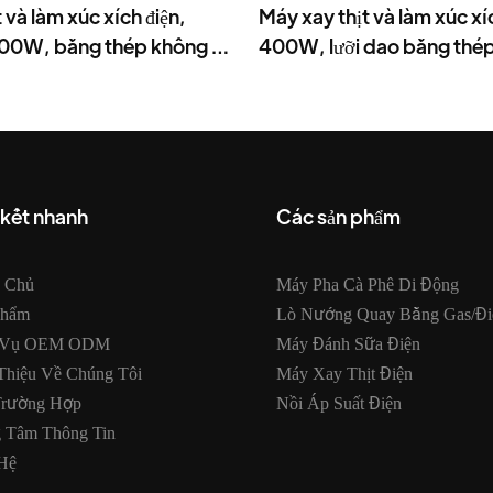
 và làm xúc xích điện,
Máy xay thịt và làm xúc xíc
400W, bằng thép không gỉ
400W, lưỡi dao bằng thép
MGC
 kết nhanh
Các sản phẩm
g Chủ
Máy Pha Cà Phê Di Động
Phẩm
Lò Nướng Quay Bằng Gas/đi
 Vụ OEM ODM
Máy Đánh Sữa Điện
Thiệu Về Chúng Tôi
Máy Xay Thịt Điện
Trường Hợp
Nồi Áp Suất Điện
g Tâm Thông Tin
Hệ