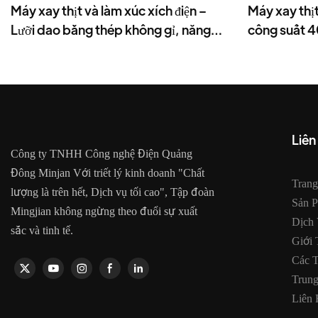
Máy xay thịt và làm xúc xích điện –
Máy xay thịt
Lưỡi dao bằng thép không gỉ, năng
công suất 
suất cao 1500g/phút, 400W - MGO
- MGD
Liên
Công ty TNHH Công nghệ Điện Quảng
Đông Minjan Với triết lý kinh doanh "Chất
Tran
lượng là trên hết, Dịch vụ tối cao", Tập đoàn
Sản 
Mingjian không ngừng theo đuổi sự xuất
Dịch
sắc và tinh tế.
Giới 
Các 
Trun
Liên 