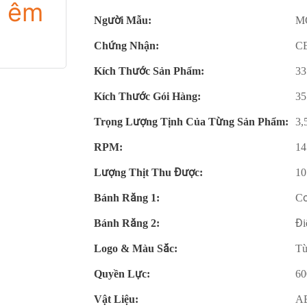
Người Mẫu:
M
Chứng Nhận:
CE
Kích Thước Sản Phẩm:
33
Kích Thước Gói Hàng:
35
Trọng Lượng Tịnh Của Từng Sản Phẩm:
3,
RPM:
14
Lượng Thịt Thu Được:
10
Bánh Răng 1:
Cơ
Bánh Răng 2:
Đi
Logo & Màu Sắc:
Tù
Quyền Lực:
6
Vật Liệu:
A