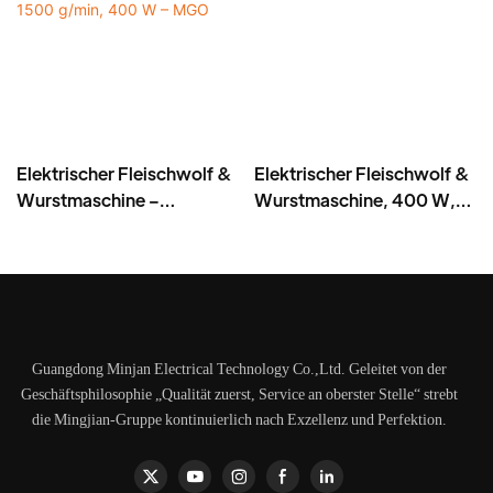
Elektrischer Fleischwolf &
Elektrischer Fleischwolf &
Wurstmaschine –
Wurstmaschine, 400 W,
Edelstahlklinge, hohe
Edelstahl -MGD
Leistung 1500 g/min, 400
W – MGO
Guangdong Minjan Electrical Technology Co.,Ltd. Geleitet von der
Geschäftsphilosophie „Qualität zuerst, Service an oberster Stelle“ strebt
die Mingjian-Gruppe kontinuierlich nach Exzellenz und Perfektion.