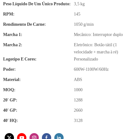
Peso Líquido De Um Único Produto:
3,5 kg
RPM:
145
Rendimento De Carne:
1050 g/min
Marcha 1:
Mecânico: Interruptor duplo
Marcha 2:
Eletrônico: Botão tátil (1
velocidade + marcha à ré)
Logotipo E Cores:
Personalizado
Poder:
600W-1100W/60Hz
Material:
ABS
MOQ:
1000
20′ GP:
1288
40′ GP:
2660
40′ HQ:
3128