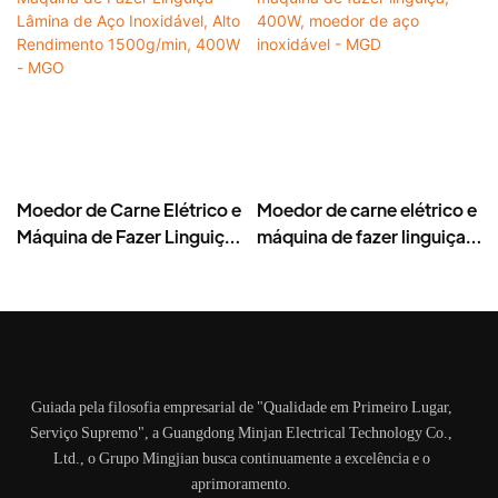
Moedor de Carne Elétrico e
Moedor de carne elétrico e
Máquina de Fazer Linguiça
máquina de fazer linguiça,
– Lâmina de Aço
400W, moedor de aço
Inoxidável, Alto
inoxidável - MGD
Rendimento 1500g/min,
400W - MGO
Guiada pela filosofia empresarial de "Qualidade em Primeiro Lugar,
Serviço Supremo", a Guangdong Minjan Electrical Technology Co.,
Ltd., o Grupo Mingjian busca continuamente a excelência e o
aprimoramento.