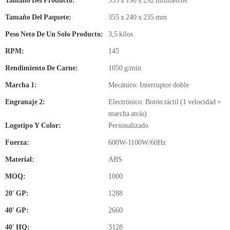
Tamaño Del Producto:
335 x 190 x 292 milímetros
Tamaño Del Paquete:
355 x 240 x 235 mm
Peso Neto De Un Solo Producto:
3,5 kilos
RPM:
145
Rendimiento De Carne:
1050 g/min
Marcha 1:
Mecánico: Interruptor doble
Engranaje 2:
Electrónico: Botón táctil (1 velocidad +
marcha atrás)
Logotipo Y Color:
Personalizado
Fuerza:
600W-1100W/60Hz
Material:
ABS
MOQ:
1000
20′ GP:
1288
40′ GP:
2660
40′ HQ:
3128