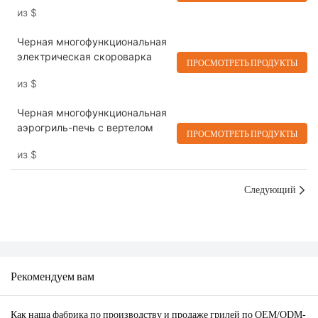
нержавеющей стали PC-50MA
из
$
5 л
Черная многофункциональная
электрическая скороварка
ПРОСМОТРЕТЬ ПРОДУКТЫ
из
$
Черная многофункциональная
аэрогриль-печь с вертелом
ПРОСМОТРЕТЬ ПРОДУКТЫ
из
$
Следующий
Рекомендуем вам
Как наша фабрика по производству и продаже грилей по OEM/ODM-