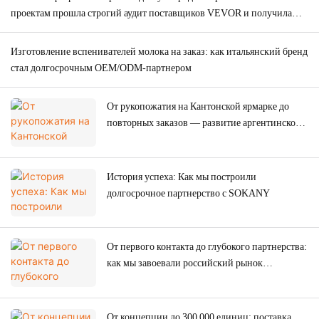
проектам прошла строгий аудит поставщиков VEVOR и получила
заказ на 2000 единиц продукции.
Изготовление вспенивателей молока на заказ: как итальянский бренд
стал долгосрочным OEM/ODM-партнером
От рукопожатия на Кантонской ярмарке до
повторных заказов — развитие аргентинского
бренда с помощью высококачественных
мясорубок от производителя.
История успеха: Как мы построили
долгосрочное партнерство с SOKANY
От первого контакта до глубокого партнерства:
как мы завоевали российский рынок
профессионализмом и искренностью всего за
один год.
От концепции до 300 000 единиц: поставка