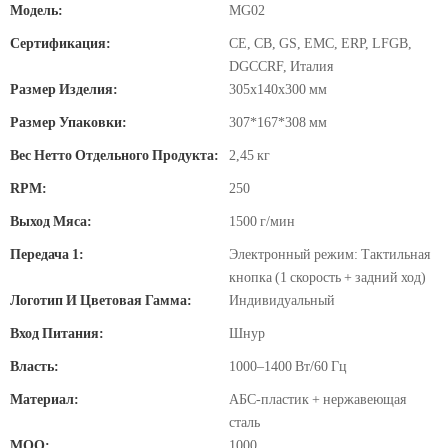
Модель:
MG02
Сертификация:
CE, CB, GS, EMC, ERP, LFGB,
DGCCRF, Италия
Размер Изделия:
305x140x300 мм
Размер Упаковки:
307*167*308 мм
Вес Нетто Отдельного Продукта:
2,45 кг
RPM:
250
Выход Мяса:
1500 г/мин
Передача 1:
Электронный режим: Тактильная
кнопка (1 скорость + задний ход)
Логотип И Цветовая Гамма:
Индивидуальный
Вход Питания:
Шнур
Власть:
1000–1400 Вт/60 Гц
Материал:
АБС-пластик + нержавеющая
сталь
MOQ:
1000