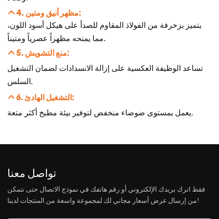
4. مظهر أنيق ومتين:
يتميز بزخرفة من الفولاذ المقاوم للصدأ على هيكل أسود اللون،
مما يمنحه مظهراً عصرياً ومتيناً.
5. منع التشويش:
تساعد الوظيفة العكسية على إزالة الانسدادات لضمان التشغيل
السلس.
6. التشغيل الهادئ:
يعمل بمستوى ضوضاء منخفض لتوفير بيئة مطبخ أكثر متعة.
تواصل معنا
فقط اترك بريدك الإلكتروني أو رقم هاتفك في نموذج الاتصال حتى نتمكن
من إرسال عرض أسعار مجاني لك لمجموعة واسعة من المنتجات لدينا!