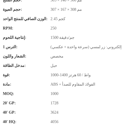
305 × 140 × 300 مم
حجم المنتج:
307 × 167 × 308 مم
حجم العبوة:
2.45 كجم
الوزن الصافي للمنتج الواحد:
RPM:
250
1500 جم/دقيقة
إنتاجية اللحوم:
إلكتروني: زر لمسي (سرعة واحدة + عكسي)
الترس 1:
مخصص
الشعار واللون:
حبل
مدخل الطاقة:
1000-1400 واط / 60 هرتز
قوة:
ABS + الفولاذ المقاوم للصدأ
مادة:
MOQ:
1000
20′ GP:
1728
40′ GP:
3624
40′ HQ:
4056