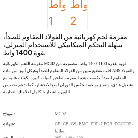
مفرمة لحم كهربائية من الفولاذ المقاوم للصدأ،
سهلة التحكم الميكانيكي للاستخدام المنزلي،
بقوة 1400 واط
مفرمة اللحم الكهربائية MG02 قوية بقدرة 1100-1400 واط، مصنوعة من
قلب تقطيع متين من الفولاذ المقاوم للصدأ وهيكل أنيق من مادة ABS والفولاذ
المقاوم للصدأ. صُممت هذه المفرمة لطحن كميات كبيرة بكفاءة عالية مع
تشغيل هادئ، وتتميز بوظيفة عكس الدوران لمنع الانحشار، كما تدعم تخصيص
اللون والشعار بالكامل لعلامتك التجارية.
MG02
نموذج:
CE، CB، GS، EMC، ERP، LFGB، DGCCRF،
شهادة:
إيطاليا