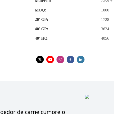
Material:
ABS + 
MOQ:
1000
20′ GP:
1728
40′ GP:
3624
40′ HQ:
4056
 moedor de carne cumpre o