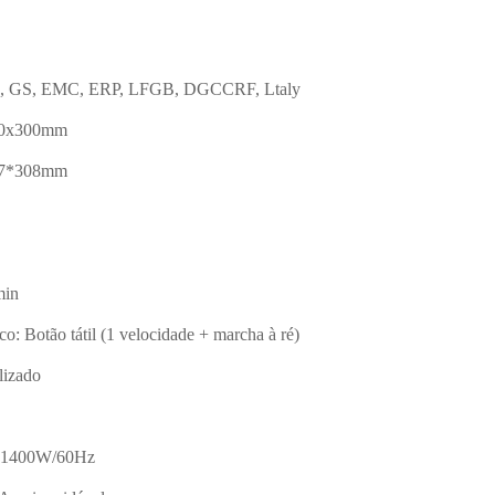
, GS, EMC, ERP, LFGB, DGCCRF, Ltaly
40x300mm
67*308mm
min
co: Botão tátil (1 velocidade + marcha à ré)
lizado
-1400W/60Hz