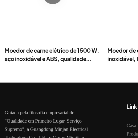
Moedor de carne elétrico de 1500 W,
Moedor de c
aço inoxidável e ABS, qualidade
inoxidável,
comercial.
moagem.
Link
Guiada pela filosofia empresarial de
"Qualidade em Primeiro Lugar, Serviço
Casa
Supremo", a Guangdong Minjan Electrical
Produ
Technology Co., Ltd., o Grupo Mingjian