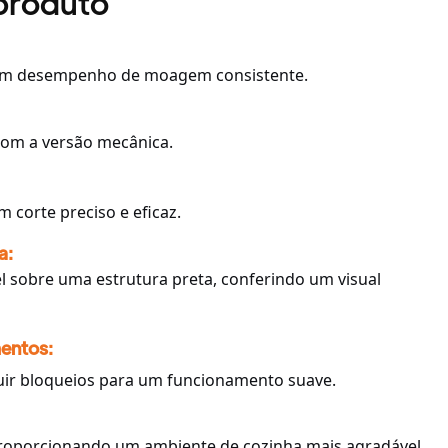
 produto
 um desempenho de moagem consistente.
com a versão mecânica.
 corte preciso e eficaz.
a:
l sobre uma estrutura preta, conferindo um visual
entos:
ruir bloqueios para um funcionamento suave.
 proporcionando um ambiente de cozinha mais agradável.