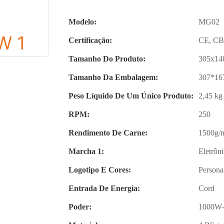
Modelo:
MG02
Certificação:
CE, CB
Tamanho Do Produto:
305x1
Tamanho Da Embalagem:
307*1
Peso Líquido De Um Único Produto:
2,45 kg
RPM:
250
Rendimento De Carne:
1500g/
Marcha 1:
Eletrôni
Logotipo E Cores:
Persona
Entrada De Energia:
Cord
Poder:
1000W