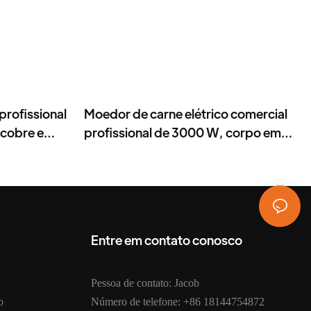
profissional
Moedor de carne elétrico comercial
cobre e
profissional de 3000 W, corpo em
aço inoxidável e 3 discos de corte.
Entre em contato conosco
Pessoa de contato: Jacob
o
Número de telefone: +86 18144754872