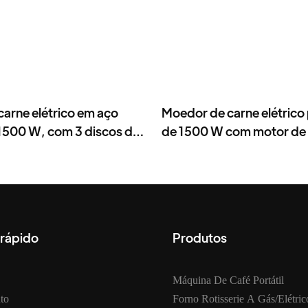
arne elétrico em aço
Moedor de carne elétrico 
 1500 W, com 3 discos de
de 1500 W com motor de 
peças de aço inoxidável.
 rápido
Produtos
Máquina De Café Portátil
to
Forno Rotisserie A Gás/elétric