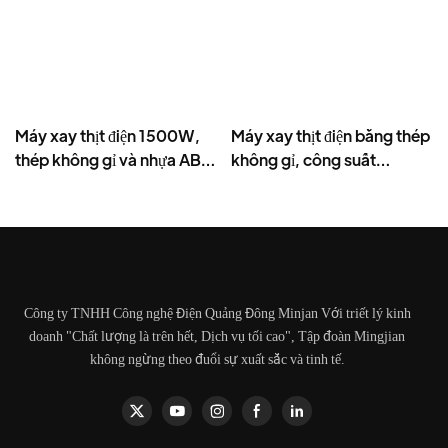
Máy xay thịt điện 1500W,
Máy xay thịt điện bằng thép
thép không gỉ và nhựa ABS,
không gỉ, công suất
chất lượng thương mại.
1500W, 3 lưỡi xay.
Công ty TNHH Công nghệ Điện Quảng Đông Minjan Với triết lý kinh
doanh "Chất lượng là trên hết, Dịch vụ tối cao", Tập đoàn Mingjian
không ngừng theo đuổi sự xuất sắc và tinh tế.