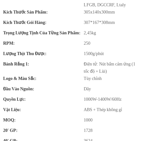
LFGB, DGCCRF, Ltaly
Kích Thước Sản Phẩm:
305x140x300mm
Kích Thước Gói Hàng:
307*167*308mm
Trọng Lượng Tịnh Của Từng Sản Phẩm:
2,45kg
RPM:
250
Lượng Thịt Thu Được:
1500g/phút
Bánh Răng 1:
Điện tử: Nút bấm cảm ứng (1
tốc độ + Lùi)
Logo & Màu Sắc:
Tùy chỉnh
Đầu Vào Nguồn:
Dây
Quyền Lực:
1000W-1400W/60Hz
Vật Liệu:
ABS + Thép không gỉ
MOQ:
1000
20′ GP:
1728
40′ GP:
3624