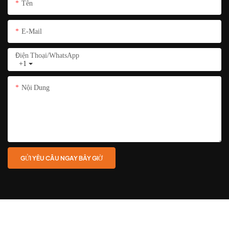
Tên
E-Mail
Điện Thoại/whatsApp
+1
Nội Dung
GỬI YÊU CẦU NGAY BÂY GIỜ