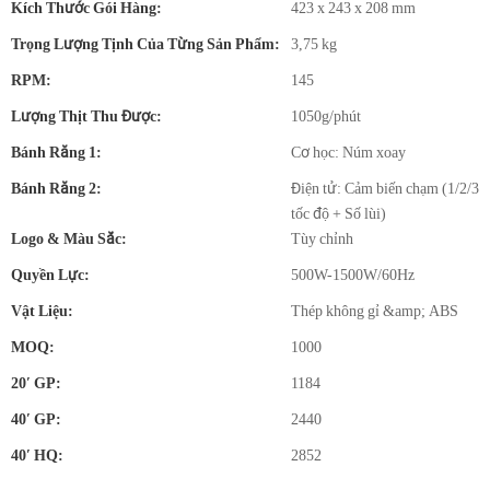
Kích Thước Gói Hàng:
423 x 243 x 208 mm
Trọng Lượng Tịnh Của Từng Sản Phẩm:
3,75 kg
RPM:
145
Lượng Thịt Thu Được:
1050g/phút
Bánh Răng 1:
Cơ học: Núm xoay
Bánh Răng 2:
Điện tử: Cảm biến chạm (1/2/3
tốc độ + Số lùi)
Logo & Màu Sắc:
Tùy chỉnh
Quyền Lực:
500W-1500W/60Hz
Vật Liệu:
Thép không gỉ &amp; ABS
MOQ:
1000
20′ GP:
1184
40′ GP:
2440
40′ HQ:
2852