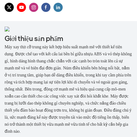
Giới thiệu sản phẩm
Máy xay thịt cỡ trung này kết hợp hiệu suất mạnh mẽ với thiết kế tiện
dụng. Được chế tạo với kết cấu lai bền bỉ giữa nhựa ABS và vỏ thép không
gỉ, hình dáng hình thang chắc chắn với các cạnh bo tròn toát lên cả sự
mạnh mẽ và vẻ hiện đại đơn giản. Núm điều khiển bên hông nổi bật, nằm
ở vị trí trung tâm, giúp bạn dễ dàng điều khiển, trong khi tay cầm phía trên
rộng và tích hợp mang lại sự tiện lợi khi di chuyển và vẻ ngoài gọn gàng,
thống nhất. Bên trong, động cơ mạnh mẽ và hiệu quả cung cấp mô-men
xoắn cao cần thiết cho các công việc xay xát đòi hỏi khắt khe. Máy được
trang bị lưỡi dao thép không gỉ chuyên nghiệp, và chức năng đảo chiều
thiết yếu đảm bảo hoạt động trơn tru, không bị gián đoạn. Điều đáng chú ý
là, sức mạnh đáng kể này được truyền tải vào mức độ tiếng ồn thấp, biến
nó trở thành một thiết bị vừa mạnh mẽ vừa tinh tế cho bất kỳ căn bếp gia
đình nào.