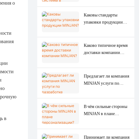
рения о
компания MINJAN?
Каковы стандарты
упаковки продукции
MINJAN?
ности
ования
Каково типичное время
доставки компании
MINJAN?
кции
имости
Предлагает ли компания
и
MINJAN услуги по
но
разработке
прочную
индивидуального
дизайна внешнего вида?
В чём сильные стороны
MINJAN в плане
ь в
персонализации?
Принимает ли компания