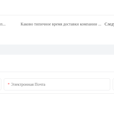
Предлагает ли компания MINJAN услуги по разработке индивидуального дизайна внешнего вида?
Каково типичное время доставки компании MINJAN?
След
Электронная Почта