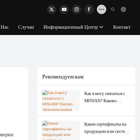
 Нас
Случаи
Информационный Центр
Контакт
Рекомендуем вам
Как я могу связаться с
MINJAN? Каково
типичное время ответа
службы поддержки
клиентов?
Какие сертификаты на
продукцию или системы
оверки
в настоящее время имеет