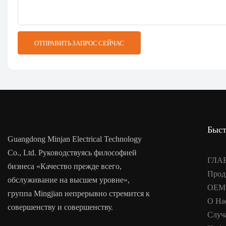
ОТПРАВИТЬ ЗАПРОС СЕЙЧАС
Быст
Guangdong Minjan Electrical Technology
Co., Ltd. Руководствуясь философией
ГЛА
бизнеса «Качество прежде всего,
Прод
обслуживание на высшем уровне»,
OEM
группа Mingjian непрерывно стремится к
О На
совершенству и совершенству.
Случ