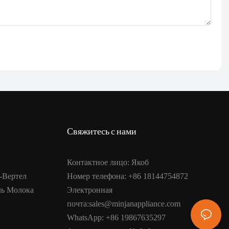
Свяжитесь с нами
Контактное лицо: Якоб
-Вертел
Номер телефона: +86 18144754872
ль Молока
Электронная
почта:sales@minjanappliance.com
WhatsApp: +86 19867635297