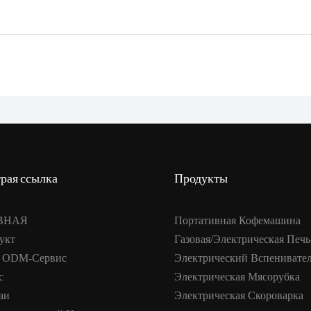
рая ссылка
Продукты
ВНАЯ
Портативная Кофемашина
укт
Газовая/электрическая Печь
 ODM-Сервис
Электрический Вспенивате
с
Электрическая Мясорубка
аи
Электрическая Скороварка