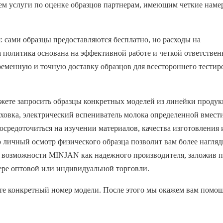
ем услуги по оценке образцов партнерам, имеющим четкие наме
 сами образцы предоставляются бесплатно, но расходы на
 политика основана на эффективной работе и четкой ответствен
ременную и точную доставку образцов для всестороннего тестир
ожете запросить образцы конкретных моделей из линейки проду
ховка, электрический вспениватель молока определенной вмест
осредоточиться на изучении материалов, качества изготовления 
 личный осмотр физического образца позволит вам более нагляд
ые возможности MINJAN как надежного производителя, заложив 
ере оптовой или индивидуальной торговли.
ите конкретный номер модели. После этого мы окажем вам помощ