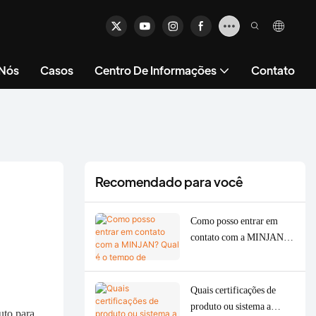
 Nós
Casos
Centro De Informações
Contato
Recomendado para você
Como posso entrar em
contato com a MINJAN?
Qual é o tempo de resposta
típico do atendimento ao
cliente?
Quais certificações de
produto ou sistema a
uto para