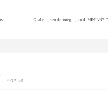
A MINJAN oferece serviços de design de aparência personalizados?
Qual é o prazo de entrega típico da MINJAN?
O Email