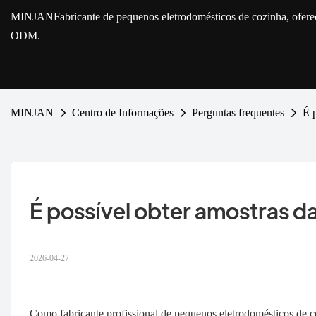
MINJAN
Fabricante de pequenos eletrodomésticos de cozinha, ofe
ODM.
MINJAN
Centro de Informações
Perguntas frequentes
É 
É possível obter amostras d
2026-04-27
Como fabricante profissional de pequenos eletrodomésticos de c