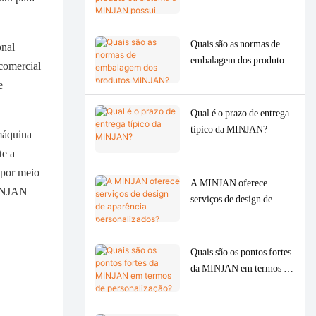
MINJAN possui
atualmente?
Quais são as normas de
onal
embalagem dos produtos
 comercial
MINJAN?
e
Qual é o prazo de entrega
típico da MINJAN?
máquina
te a
 por meio
A MINJAN oferece
MINJAN
serviços de design de
aparência personalizados?
Quais são os pontos fortes
da MINJAN em termos de
personalização?