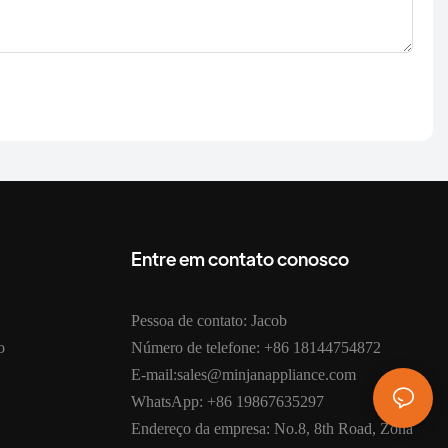
Entre em contato conosco
Pessoa de contato: Jacob
o
Número de telefone: +86 18144754872
E-mail:sales@minjanappliance.com
WhatsApp: +86 19867635297
Endereço da empresa: No.8, 8th Road, Zona