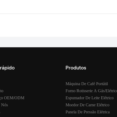
 rápido
Produtos
Máquina De Café Portátil
to
Forno Rotisserie A Gás/elétric
iço OEM/ODM
Espumador De Leite Elétrico
 Nós
Moedor De Carne Elétrico
s
Panela De Pressão Elétrica