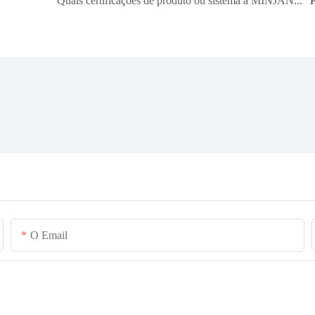
Quais certificações de produto ou sistema a MINJAN possui atualmente?
O Email