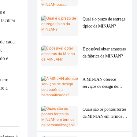
MINJAN possui
atualmente?
s e
Qual é o prazo de entrega
acilitar
típico da MINJAN?
 de cada
É possível obter amostras
,
da fábrica da MINJAN?
ado e
da em
A MINJAN oferece
serviços de design de
re a
aparência personalizados?
Quais são os pontos fortes
da MINJAN em termos de
personalização?