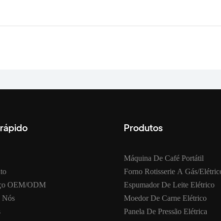
 rápido
Produtos
Máquina De Café Portátil
to
Forno Rotisserie A Gás/elétric
iço OEM/ODM
Espumador De Leite Elétrico
 Nós
Moedor De Carne Elétrico
s
Panela De Pressão Elétrica