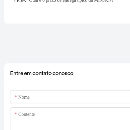
Prev.
Qual é o prazo de entrega típico da MINJAN?
Entre em contato conosco
Nome
Contente