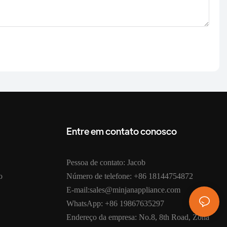
Entre em contato conosco
Pessoa de contato: Jacob
o
Número de telefone: +86 18144754872
E-mail:sales@minjanappliance.com
WhatsApp: +86 19867635297
Endereço da empresa: No.8, 8th Road, Zona