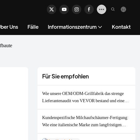
ber Uns
Fälle
Informationszentrum
Kontakt
fbaute
Für Sie empfohlen
Wie unsere OEM/ODM-Grillfabrik das strenge
Lieferantenaudit von VEVOR bestand und einen
Auftrag über 2.000 Einheiten sicherte.
Kundenspezifische Milchaufschäumer-Fertigung:
Wie eine italienische Marke zum langfristigen
OEM/ODM-Partner wurde