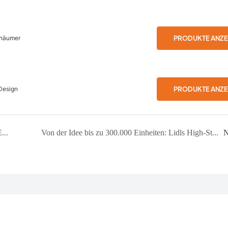
PRODUKTE ANZE
chäumer
PRODUKTE ANZE
Design
Aufbau eines Marktführers: Unsere ODM- und OEM-Partnerschaft mit BRITANIA in Brasilien
Von der Idee bis zu 300.000 Einheiten: Lidls High-Standard-Fleischwolf in Rekordzeit
N