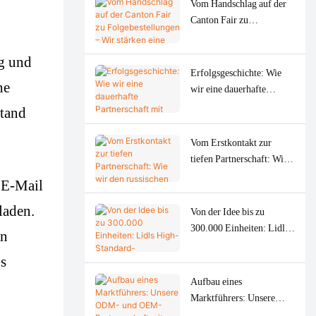
Vom Handschlag auf der
Canton Fair zu
Folgebestellungen – Wir
stärken eine argentinische
g und
Marke mit Präzisions-
Erfolgsgeschichte: Wie
he
Fleischwölfen (OEM).
wir eine dauerhafte
Partnerschaft mit
Stand
SOKANY aufgebaut
haben
Vom Erstkontakt zur
tiefen Partnerschaft: Wie
wir den russischen Markt
 E-Mail
mit Professionalität und
Aufrichtigkeit in nur
laden.
Von der Idee bis zu
einem Jahr erobert haben
300.000 Einheiten: Lidls
an
High-Standard-
s
Fleischwolf in Rekordzeit
Aufbau eines
Marktführers: Unsere
ODM- und OEM-