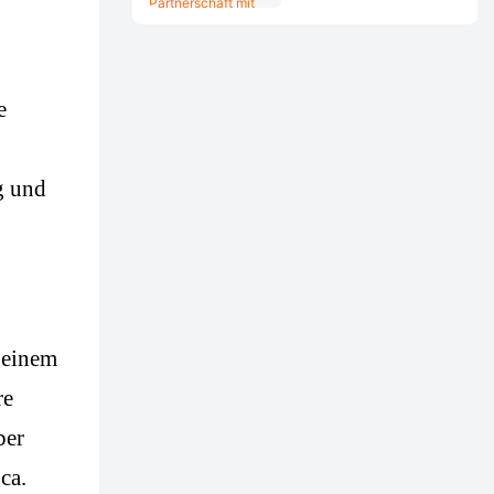
Partnerschaft mit
BRITANIA in Brasilien
e
g und
 einem
re
ber
ca.