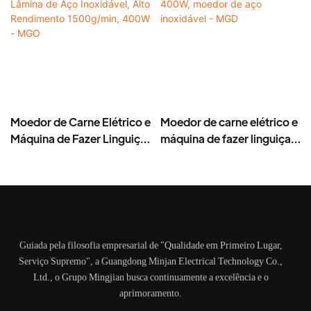
Moedor de Carne Elétrico e
Moedor de carne elétrico e
Máquina de Fazer Linguiça
máquina de fazer linguiça,
– Lâmina de Aço
400W, moedor de aço
Inoxidável, Alto
inoxidável - MGD
Rendimento 1500g/min,
400W - MGO
Guiada pela filosofia empresarial de "Qualidade em Primeiro Lugar,
Serviço Supremo", a Guangdong Minjan Electrical Technology Co.,
Ltd., o Grupo Mingjian busca continuamente a excelência e o
aprimoramento.