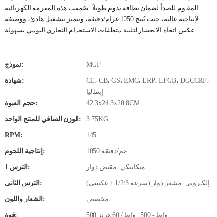
المقاوم للصدأ لضمان نظافة تدوم طويلاً. صُممت هذه المفرمة الكهربائية
لإنتاجية عالية، حيث تُنتج 1050 غرام/دقيقة، وتتميز بتشغيل هادئ، ووظيفة
عكس اتجاه الانحشار لتلبية متطلبات الاستخدام التجاري اليومي بسهولة.
MGF
نموذج:
CE، CB، GS، EMC، ERP، LFGB، DGCCRF،
شهادة:
إيطاليا
42.3x24.3x20.8CM
حجم العبوة:
3.75KG
الوزن الصافي للمنتج الواحد:
RPM:
145
1050 جم/دقيقة
إنتاجية اللحوم:
ميكانيكي: مقبض دوار
الترس 1:
إلكتروني: مشفر دوار (سرعة 1/2/3 + عكسي)
الترس الثاني:
مخصص
الشعار واللون:
500 واط - 1500 واط / 60 هرتز
قوة: