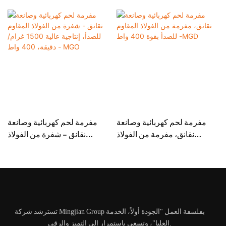
مفرمة لحم كهربائية وصانعة
مفرمة لحم كهربائية وصانعة
نقانق، مفرمة من الفولاذ
نقانق - شفرة من الفولاذ
المقاوم للصدأ بقوة 400 واط -
المقاوم للصدأ، إنتاجية عالية
MGD
1500 غرام/دقيقة، 400 واط -
MGO
تسترشد شركة Mingjian Group بفلسفة العمل "الجودة أولاً، الخدمة
العليا"، وتسعى باستمرار إلى التميز والرقي.