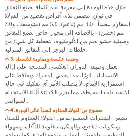
حوّل هذه الوحدة إلى مفرمة لحم كاملة لصنع النقانق
في ثوانٍ. تتضمن ثلاثة أقراص تقطيع من الفولاذ
المقاوم للصدأ - 3.0 مم (ناعم)، 5.0 مم (متوسط)، و7.0
مم (خشن) - بالإضافة إلى محول خاص لصنع النقانق
وصينية حشو لحم من الألومنيوم، لتغطية كل شيء من
خلطات البرجر إلى النقانق المنزلية.
3. وظيفة عكسية ومقاومة للانسداد
تعمل وظيفة الدوران العكسي المدمجة على إزالة
الانسدادات فورًا، مما يحمي المحرك ويحافظ على
استمرارية الإنتاج. لا يتطلب الأمر أي تفكيك في حالة
الانسدادات البسيطة، مما يعزز الكفاءة أثناء الاستخدام
المتواصل.
4. مصنوع من الفولاذ المقاوم للصدأ عالي الجودة
تضمن الشفرات المصنوعة من الفولاذ المقاوم للصدأ،
ومكونات القطع، والهيكل، مقاومة التآكل، وسهولة
التنظيف، والامتثال لمعايير سلامة الغذاء. كما يساهم