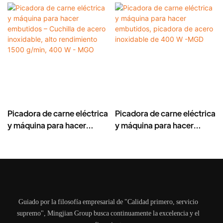
Picadora de carne eléctrica
Picadora de carne eléctrica
y máquina para hacer
y máquina para hacer
embutidos – Cuchilla de
embutidos, picadora de
acero inoxidable, alto
acero inoxidable de 400 W
rendimiento 1500 g/min,
-MGD
400 W - MGO
Guiado por la filosofía empresarial de "Calidad primero, servicio
supremo", Mingjian Group busca continuamente la excelencia y el