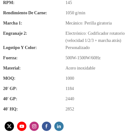
RPM:
145
Rendimiento De Carne:
1050 g/min
Marcha 1:
Mecánico: Perilla giratoria
Engranaje 2:
Electrónico: Codificador rotatorio
(velocidad 1/2/3 + marcha atrás)
Logotipo Y Color:
Personalizado
Fuerza:
500W-1500W/60Hz
Material:
Acero inoxidable
MOQ:
1000
20′ GP:
1184
40′ GP:
2440
40′ HQ:
2852