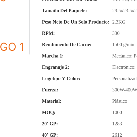
Tamaño Del Paquete:
29.5x23.5x
Peso Neto De Un Solo Producto:
2.3KG
RPM:
330
Rendimiento De Carne:
1500 g/min
Marcha 1:
Mecánico: Per
Engranaje 2:
Electrónico: 
Logotipo Y Color:
Personaliza
Fuerza:
300W-400W
Material:
Plástico
MOQ:
1000
20′ GP:
1283
40′ GP:
2612