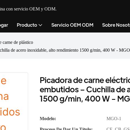
cocina con servicio OEM y ODM.
gar
Producto
Servicio OEM ODM
Sobre Nosot
e carne de plástico
uchilla de acero inoxidable, alto rendimiento 1500 g/min, 400 W - MGO
Picadora de carne eléctri
embutidos – Cuchilla de a
1500 g/min, 400 W - M
Modelo:
MGO-1
Proceso De Dar Un Título:
CE, CB, GS