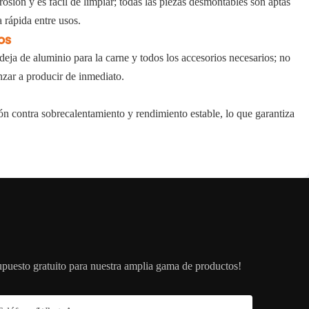
rrosión y es fácil de limpiar; todas las piezas desmontables son aptas
a rápida entre usos.
os
eja de aluminio para la carne y todos los accesorios necesarios; no
zar a producir de inmediato.
n contra sobrecalentamiento y rendimiento estable, lo que garantiza
upuesto gratuito para nuestra amplia gama de productos!