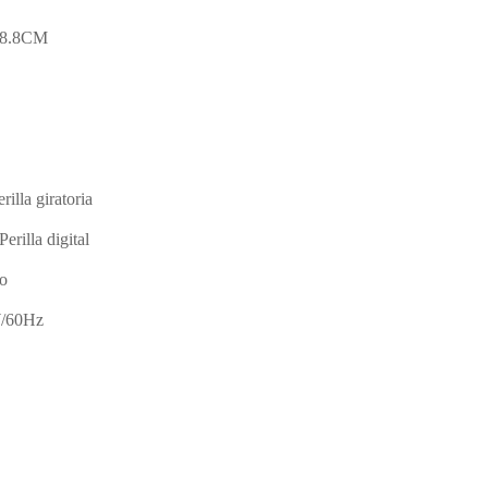
28.8CM
illa giratoria
Perilla digital
do
/60Hz