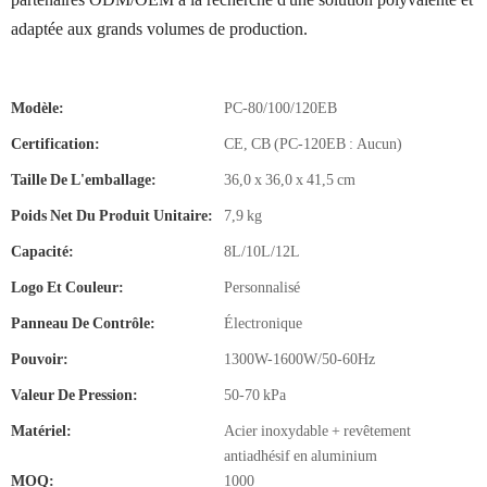
adaptée aux grands volumes de production.
Modèle:
PC-80/100/120EB
Certification:
CE, CB (PC-120EB : Aucun)
Taille De L'emballage:
36,0 x 36,0 x 41,5 cm
Poids Net Du Produit Unitaire:
7,9 kg
Capacité:
8L/10L/12L
Logo Et Couleur:
Personnalisé
Panneau De Contrôle:
Électronique
Pouvoir:
1300W-1600W/50-60Hz
Valeur De Pression:
50-70 kPa
Matériel:
Acier inoxydable + revêtement
antiadhésif en aluminium
MOQ:
1000