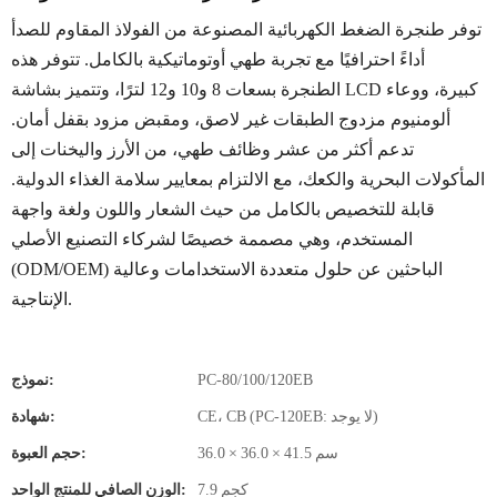
توفر طنجرة الضغط الكهربائية المصنوعة من الفولاذ المقاوم للصدأ
أداءً احترافيًا مع تجربة طهي أوتوماتيكية بالكامل. تتوفر هذه
الطنجرة بسعات 8 و10 و12 لترًا، وتتميز بشاشة LCD كبيرة، ووعاء
ألومنيوم مزدوج الطبقات غير لاصق، ومقبض مزود بقفل أمان.
تدعم أكثر من عشر وظائف طهي، من الأرز واليخنات إلى
المأكولات البحرية والكعك، مع الالتزام بمعايير سلامة الغذاء الدولية.
قابلة للتخصيص بالكامل من حيث الشعار واللون ولغة واجهة
المستخدم، وهي مصممة خصيصًا لشركاء التصنيع الأصلي
(ODM/OEM) الباحثين عن حلول متعددة الاستخدامات وعالية
الإنتاجية.
PC-80/100/120EB
نموذج:
CE، CB (PC-120EB: لا يوجد)
شهادة:
36.0 × 36.0 × 41.5 سم
حجم العبوة:
7.9 كجم
الوزن الصافي للمنتج الواحد: