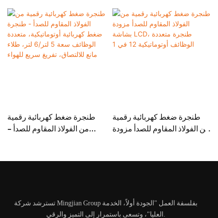
طنجرة ضغط كهربائية رقمية
طنجرة ضغط كهربائية رقمية
من الفولاذ المقاوم للصدأ مزودة
من الفولاذ المقاوم للصدأ -
بشاشة LCD، طنجرة متعددة
طنجرة ضغط كهربائية
الوظائف أوتوماتيكية 12 في 1
أوتوماتيكية، متعددة الوظائف
سعة 5 لتر/6 لتر، طلاء مانع
للالتصاق، تفريغ سريع للهواء
تسترشد شركة Mingjian Group بفلسفة العمل "الجودة أولاً، الخدمة
العليا"، وتسعى باستمرار إلى التميز والرقي.