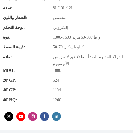
8L/10L/12L
سعة:
مخصص
الشعار واللون:
إلكتروني
لوحة التحكم:
1300-1600 واط / 50-60 هرتز
قوة:
50-70 كيلو باسكال
قيمة الضغط:
الفولاذ المقاوم للصدأ + طلاء غير لاصق من
مادة:
الألومنيوم
MOQ:
1000
20′ GP:
524
40′ GP:
1104
40′ HQ:
1260